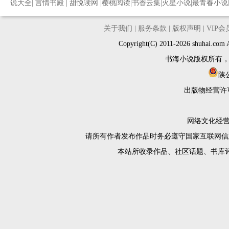
说大全
|
言情书殿
|
甜悦读网
|
樱桃阅读
|
书香云集
|
火星小说
|
最青春小说
关于我们
|
服务条款
|
版权声明
|
VIP
Copyright(C) 2011-2026 shuh
书海小说版权所有
陕公
出版物经营许
网络文化经营许
请所有作者发布作品时务必遵守国家互联网信
本站所收录作品、社区话题、书库