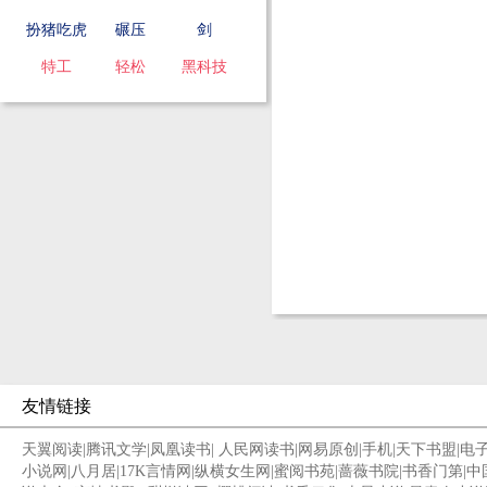
扮猪吃虎
碾压
剑
特工
轻松
黑科技
友情链接
天翼阅读
|
腾讯文学
|
凤凰读书
|
人民网读书
|
网易原创
|
手机
|
天下书盟
|
电
小说网
|
八月居
|
17K言情网
|
纵横女生网
|
蜜阅书苑
|
蔷薇书院
|
书香门第
|
中