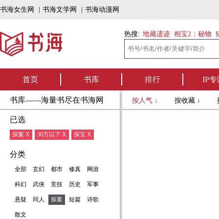
书海女生网
|
书海文学网
|
书海动漫网
热搜:
地藏遗迹
相宝2：秘物
首页
书库
排行
IP专
书库——海量书尽在书海网
按人气 ↓
按收藏 ↓
已选
探案 X
30万以下 X
探宝 X
分类
全部
玄幻
都市
修真
网游
科幻
武侠
竞技
历史
军事
悬疑
同人
探案
短篇
诗歌
散文