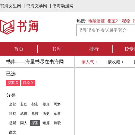
书海女生网
|
书海文学网
|
书海动漫网
热搜:
地藏遗迹
相宝2：秘物
首页
书库
排行
IP专
书库——海量书尽在书海网
按人气 ↓
按收藏 ↓
已选
探案 X
轻松 X
分类
全部
玄幻
都市
修真
网游
科幻
武侠
竞技
历史
军事
悬疑
同人
探案
短篇
诗歌
散文