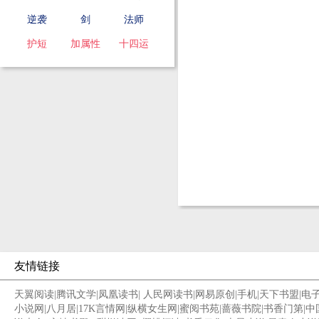
逆袭
剑
法师
护短
加属性
十四运
友情链接
天翼阅读
|
腾讯文学
|
凤凰读书
|
人民网读书
|
网易原创
|
手机
|
天下书盟
|
电
小说网
|
八月居
|
17K言情网
|
纵横女生网
|
蜜阅书苑
|
蔷薇书院
|
书香门第
|
中