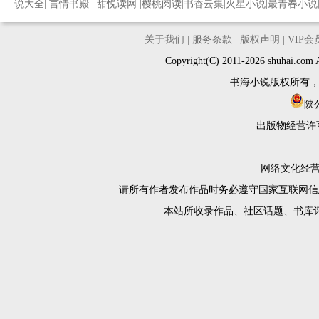
说大全
|
言情书殿
|
甜悦读网
|
樱桃阅读
|
书香云集
|
火星小说
|
最青春小说
关于我们
|
服务条款
|
版权声明
|
VIP
Copyright(C) 2011-2026 shuh
书海小说版权所有
陕公
出版物经营许
网络文化经营许
请所有作者发布作品时务必遵守国家互联网信
本站所收录作品、社区话题、书库