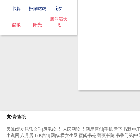
卡牌
扮猪吃虎
宅男
脑洞满天
盗贼
阳光
飞
友情链接
天翼阅读
|
腾讯文学
|
凤凰读书
|
人民网读书
|
网易原创
|
手机
|
天下书盟
|
电
小说网
|
八月居
|
17K言情网
|
纵横女生网
|
蜜阅书苑
|
蔷薇书院
|
书香门第
|
中