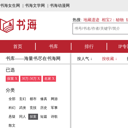
书海女生网
|
书海文学网
|
书海动漫网
热搜:
地藏遗迹
相宝2：秘物
首页
书库
排行
IP专
书库——海量书尽在书海网
按人气 ↓
按收藏 ↓
已选
探案 X
30万-50万 X
名家 X
分类
全部
玄幻
都市
修真
网游
科幻
武侠
竞技
历史
军事
悬疑
同人
探案
短篇
诗歌
散文