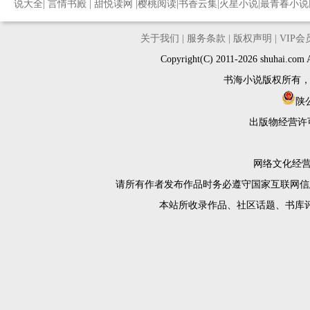
说大全
|
言情书殿
|
甜悦读网
|
樱桃阅读
|
书香云集
|
火星小说
|
最青春小说
关于我们
|
服务条款
|
版权声明
|
VIP
Copyright(C) 2011-2026 shuh
书海小说版权所有
陕公
出版物经营许
网络文化经营许
请所有作者发布作品时务必遵守国家互联网信
本站所收录作品、社区话题、书库