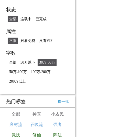
状态
全部
连载中
已完成
属性
不限
只看免费
只看VIP
字数
全部
30万以下
30万-50万
50万-100万
100万-200万
200万以上
热门标签
换一批
全部
神医
小农民
废材流
召唤流
强者
竞技
修仙
阵法