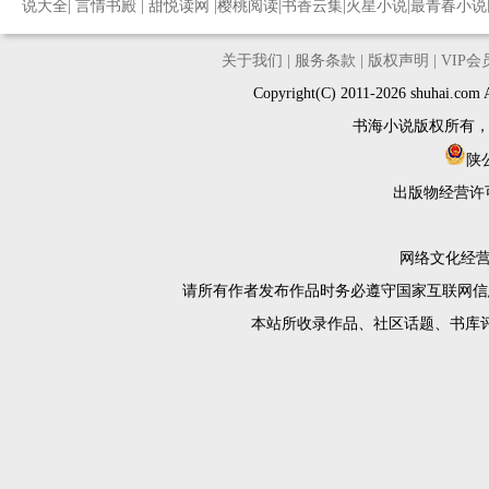
说大全
|
言情书殿
|
甜悦读网
|
樱桃阅读
|
书香云集
|
火星小说
|
最青春小说
关于我们
|
服务条款
|
版权声明
|
VIP
Copyright(C) 2011-2026 shuh
书海小说版权所有
陕公
出版物经营许
网络文化经营许
请所有作者发布作品时务必遵守国家互联网信
本站所收录作品、社区话题、书库