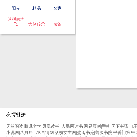
阳光
精品
名家
脑洞满天
飞
大佬传承
短篇
友情链接
天翼阅读
|
腾讯文学
|
凤凰读书
|
人民网读书
|
网易原创
|
手机
|
天下书盟
|
电
小说网
|
八月居
|
17K言情网
|
纵横女生网
|
蜜阅书苑
|
蔷薇书院
|
书香门第
|
中