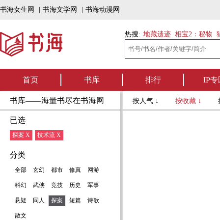
书海女生网
|
书海文学网
|
书海动漫网
热搜:
地藏遗迹
相宝2：秘物
首页
书库
排行
IP专
书库——海量书尽在书海网
按人气 ↓
按收藏 ↓
已选
探案 X
技术流 X
分类
全部
玄幻
都市
修真
网游
科幻
武侠
竞技
历史
军事
悬疑
同人
探案
短篇
诗歌
散文