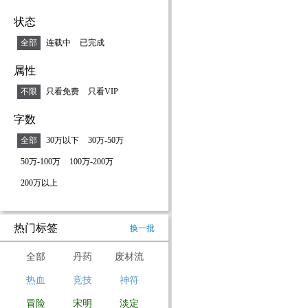
状态
全部
连载中
已完成
属性
不限
只看免费
只看VIP
字数
全部
30万以下
30万-50万
50万-100万
100万-200万
200万以上
热门标签
换一批
全部
丹药
废材流
热血
竞技
神符
冒险
宋明
淡定