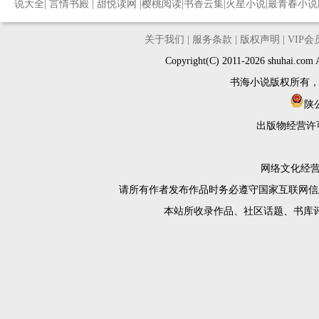
说大全
|
言情书殿
|
甜悦读网
|
樱桃阅读
|
书香云集
|
火星小说
|
最青春小说
关于我们
|
服务条款
|
版权声明
|
VIP
Copyright(C) 2011-2026 shuh
书海小说版权所有
陕公
出版物经营许
网络文化经营许
请所有作者发布作品时务必遵守国家互联网信
本站所收录作品、社区话题、书库