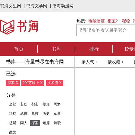
书海女生网
|
书海文学网
|
书海动漫网
热搜:
地藏遗迹
相宝2：秘物
首页
书库
排行
IP专
书库——海量书尽在书海网
按人气 ↓
按收藏 ↓
已选
探案 X
200万以上 X
技术流 X
分类
全部
玄幻
都市
修真
网游
科幻
武侠
竞技
历史
军事
悬疑
同人
探案
短篇
诗歌
散文