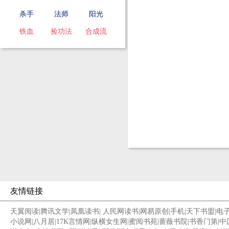
杀手
法师
阳光
铁血
捡功法
合成流
友情链接
天翼阅读
|
腾讯文学
|
凤凰读书
|
人民网读书
|
网易原创
|
手机
|
天下书盟
|
电
小说网
|
八月居
|
17K言情网
|
纵横女生网
|
蜜阅书苑
|
蔷薇书院
|
书香门第
|
中