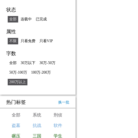
状态
全部
连载中
已完成
属性
不限
只看免费
只看VIP
字数
全部
30万以下
30万-50万
50万-100万
100万-200万
200万以上
热门标签
换一批
全部
系统
刑侦
盗墓
抗战
软件
碾压
三国
学生