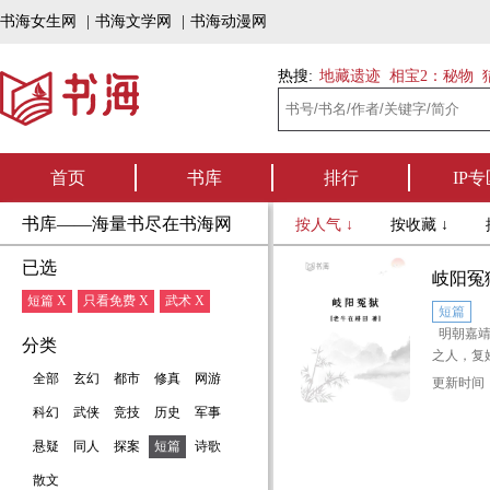
书海女生网
|
书海文学网
|
书海动漫网
热搜:
地藏遗迹
相宝2：秘物
首页
书库
排行
IP专
书库——海量书尽在书海网
按人气 ↓
按收藏 ↓
已选
岐阳冤
短篇 X
只看免费 X
武术 X
短篇
明朝嘉靖
分类
之人，复
端堂堂一
全部
玄幻
都市
修真
网游
更新时间：2
手“弹子
科幻
武侠
竞技
历史
军事
侠”。
悬疑
同人
探案
短篇
诗歌
这年夏天
散文
起去年给