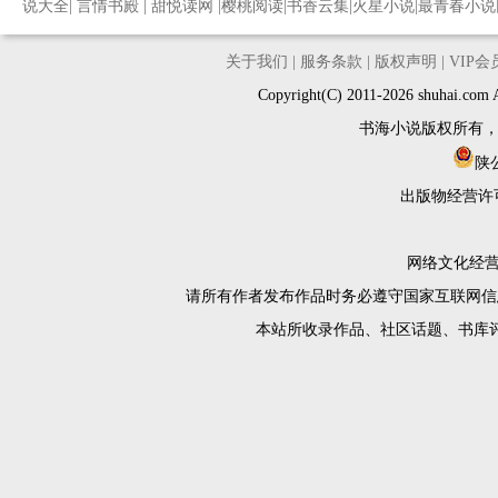
说大全
|
言情书殿
|
甜悦读网
|
樱桃阅读
|
书香云集
|
火星小说
|
最青春小说
关于我们
|
服务条款
|
版权声明
|
VIP
Copyright(C) 2011-2026 shuh
书海小说版权所有
陕公
出版物经营许
网络文化经营许
请所有作者发布作品时务必遵守国家互联网信
本站所收录作品、社区话题、书库