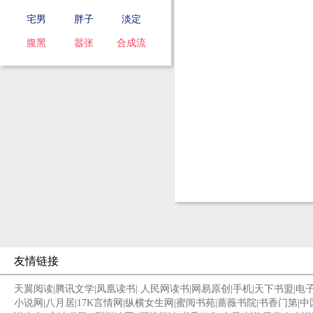
宅男
胖子
淡定
腹黑
嚣张
合成流
友情链接
天翼阅读
|
腾讯文学
|
凤凰读书
|
人民网读书
|
网易原创
|
手机
|
天下书盟
|
电
小说网
|
八月居
|
17K言情网
|
纵横女生网
|
蜜阅书苑
|
蔷薇书院
|
书香门第
|
中