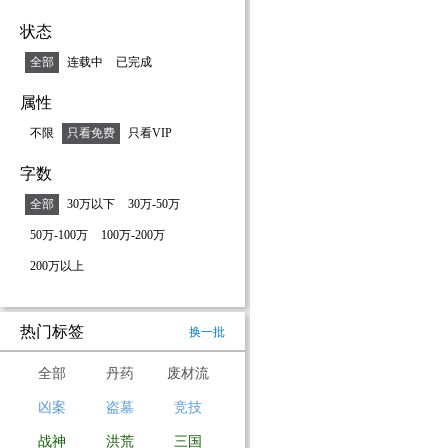
带了些香
状态
佛。
全部
连载中
已完成
他在药王
去，观赏
属性
来一阵阵
不限
只看免费
只看VIP
见玉清宫
闹。慕容
字数
玉清宫大
全部
30万以下
30万-50万
小厮顶多
50万-100万
100万-200万
汉，手持
小厮一声
200万以上
中的皮鞭
热门标签
换一批
全部
丹药
废材流
凶案
盗墓
竞技
战神
洪荒
三国