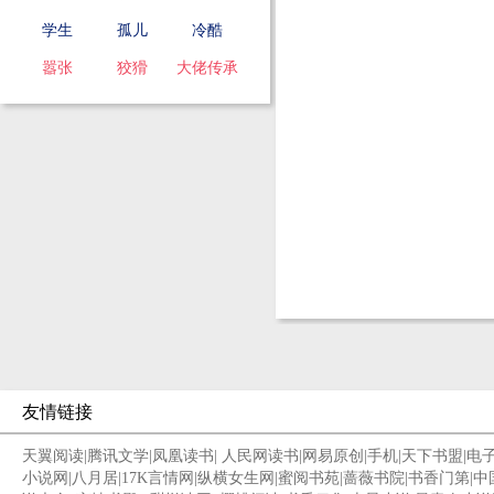
学生
孤儿
冷酷
嚣张
狡猾
大佬传承
友情链接
天翼阅读
|
腾讯文学
|
凤凰读书
|
人民网读书
|
网易原创
|
手机
|
天下书盟
|
电
小说网
|
八月居
|
17K言情网
|
纵横女生网
|
蜜阅书苑
|
蔷薇书院
|
书香门第
|
中