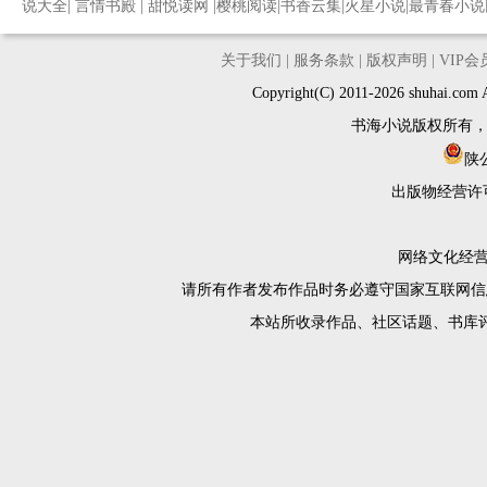
说大全
|
言情书殿
|
甜悦读网
|
樱桃阅读
|
书香云集
|
火星小说
|
最青春小说
关于我们
|
服务条款
|
版权声明
|
VIP
Copyright(C) 2011-2026 shuh
书海小说版权所有
陕公
出版物经营许
网络文化经营许
请所有作者发布作品时务必遵守国家互联网信
本站所收录作品、社区话题、书库