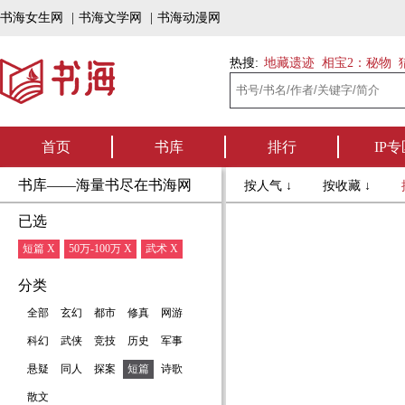
书海女生网
|
书海文学网
|
书海动漫网
热搜:
地藏遗迹
相宝2：秘物
首页
书库
排行
IP专
书库——海量书尽在书海网
按人气 ↓
按收藏 ↓
已选
短篇 X
50万-100万 X
武术 X
分类
全部
玄幻
都市
修真
网游
科幻
武侠
竞技
历史
军事
悬疑
同人
探案
短篇
诗歌
散文