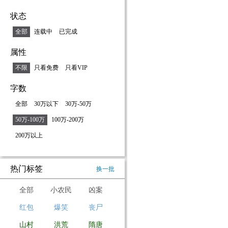
状态
全部
连载中
已完成
属性
不限
只看免费
只看VIP
字数
全部
30万以下
30万-50万
50万-100万
100万-200万
200万以上
热门标签
换一批
全部
小农民
凶案
红包
爆笑
丧尸
山村
洪荒
隋唐