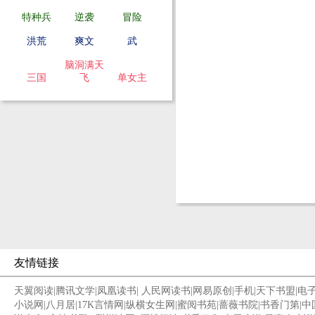
特种兵
逆袭
冒险
洪荒
爽文
武
脑洞满天
三国
飞
单女主
友情链接
天翼阅读
|
腾讯文学
|
凤凰读书
|
人民网读书
|
网易原创
|
手机
|
天下书盟
|
电
小说网
|
八月居
|
17K言情网
|
纵横女生网
|
蜜阅书苑
|
蔷薇书院
|
书香门第
|
中