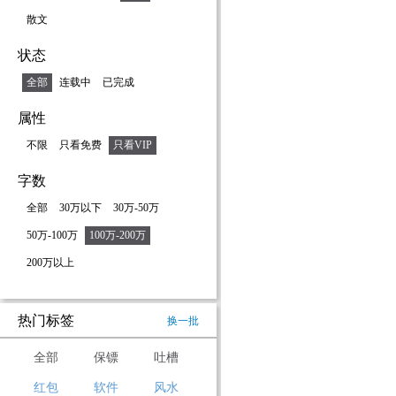
散文
状态
全部
连载中
已完成
属性
不限
只看免费
只看VIP
字数
全部
30万以下
30万-50万
50万-100万
100万-200万
200万以上
热门标签
换一批
全部
保镖
吐槽
红包
软件
风水