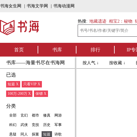
书海女生网
|
书海文学网
|
书海动漫网
热搜:
地藏遗迹
相宝2：秘物
首页
书库
排行
IP专
书库——海量书尽在书海网
按人气 ↓
按收藏 ↓
已选
短篇 X
只看VIP X
100万-200万 X
保镖 X
分类
全部
玄幻
都市
修真
网游
科幻
武侠
竞技
历史
军事
悬疑
同人
探案
短篇
诗歌