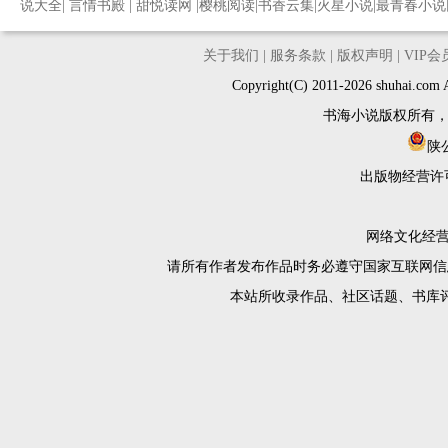
说大全
|
言情书殿
|
甜悦读网
|
樱桃阅读
|
书香云集
|
火星小说
|
最青春小说
关于我们
|
服务条款
|
版权声明
|
VIP
Copyright(C) 2011-2026 shuh
书海小说版权所有
陕公
出版物经营许
网络文化经营许
请所有作者发布作品时务必遵守国家互联网信
本站所收录作品、社区话题、书库