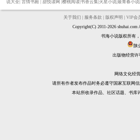
说大全
|
言情书殿
|
甜悦读网
|
樱桃阅读
|
书香云集
|
火星小说
|
最青春小说
关于我们
|
服务条款
|
版权声明
|
VIP
Copyright(C) 2011-2026 shuh
书海小说版权所有
陕公
出版物经营许
网络文化经营许
请所有作者发布作品时务必遵守国家互联网信
本站所收录作品、社区话题、书库