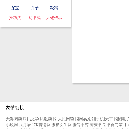
探宝
胖子
狡猾
捡功法
马甲流
大佬传承
友情链接
天翼阅读
|
腾讯文学
|
凤凰读书
|
人民网读书
|
网易原创
|
手机
|
天下书盟
|
电
小说网
|
八月居
|
17K言情网
|
纵横女生网
|
蜜阅书苑
|
蔷薇书院
|
书香门第
|
中