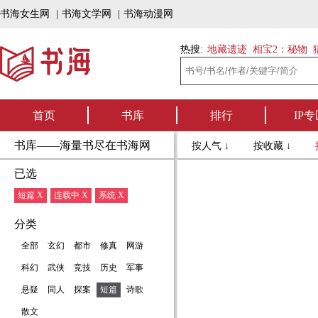
书海女生网
|
书海文学网
|
书海动漫网
热搜:
地藏遗迹
相宝2：秘物
首页
书库
排行
IP专
书库——海量书尽在书海网
按人气 ↓
按收藏 ↓
已选
短篇 X
连载中 X
系统 X
分类
全部
玄幻
都市
修真
网游
科幻
武侠
竞技
历史
军事
悬疑
同人
探案
短篇
诗歌
散文