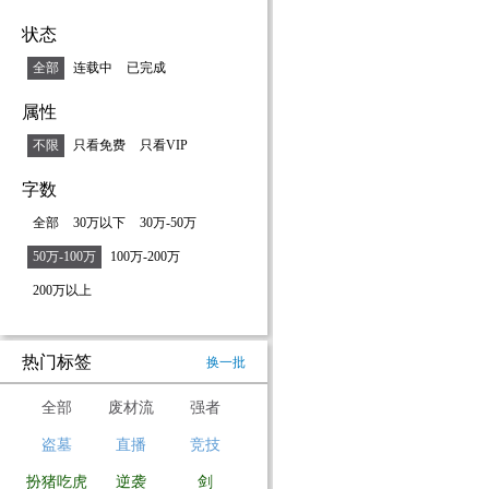
状态
全部
连载中
已完成
属性
不限
只看免费
只看VIP
字数
全部
30万以下
30万-50万
50万-100万
100万-200万
200万以上
热门标签
换一批
全部
废材流
强者
盗墓
直播
竞技
扮猪吃虎
逆袭
剑