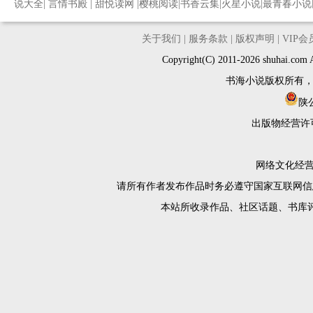
说大全
|
言情书殿
|
甜悦读网
|
樱桃阅读
|
书香云集
|
火星小说
|
最青春小说
关于我们
|
服务条款
|
版权声明
|
VIP
Copyright(C) 2011-2026 shuh
书海小说版权所有
陕公
出版物经营许
网络文化经营许
请所有作者发布作品时务必遵守国家互联网信
本站所收录作品、社区话题、书库