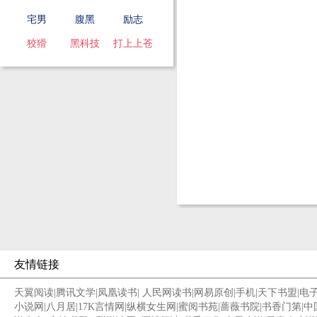
宅男
腹黑
励志
狡猾
黑科技
打上上苍
友情链接
天翼阅读
|
腾讯文学
|
凤凰读书
|
人民网读书
|
网易原创
|
手机
|
天下书盟
|
电
小说网
|
八月居
|
17K言情网
|
纵横女生网
|
蜜阅书苑
|
蔷薇书院
|
书香门第
|
中