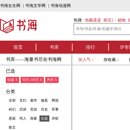
书海女生网
|
书海文学网
|
书海动漫网
热搜:
地藏遗迹
相宝2：秘物
首页
书库
排行
IP专
书库——海量书尽在书海网
按人气 ↓
按收藏 ↓
已选
短篇 X
50万-100万 X
丹药 X
分类
全部
玄幻
都市
修真
网游
科幻
武侠
竞技
历史
军事
悬疑
同人
探案
短篇
诗歌
散文