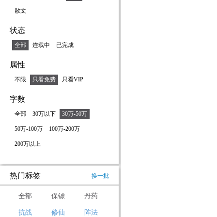
散文
状态
全部
连载中
已完成
属性
不限
只看免费
只看VIP
字数
全部
30万以下
30万-50万
50万-100万
100万-200万
200万以上
热门标签
换一批
全部
保镖
丹药
抗战
修仙
阵法