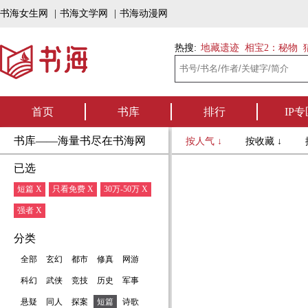
书海女生网
|
书海文学网
|
书海动漫网
热搜:
地藏遗迹
相宝2：秘物
首页
书库
排行
IP专
书库——海量书尽在书海网
按人气 ↓
按收藏 ↓
已选
短篇 X
只看免费 X
30万-50万 X
强者 X
分类
全部
玄幻
都市
修真
网游
科幻
武侠
竞技
历史
军事
悬疑
同人
探案
短篇
诗歌