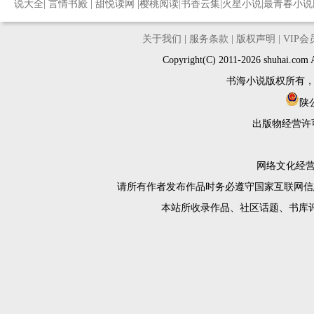
说大全
|
言情书殿
|
甜悦读网
|
樱桃阅读
|
书香云集
|
火星小说
|
最青春小说
关于我们
|
服务条款
|
版权声明
|
VIP
Copyright(C) 2011-2026 shuh
书海小说版权所有
陕公
出版物经营许
网络文化经营许
请所有作者发布作品时务必遵守国家互联网信
本站所收录作品、社区话题、书库