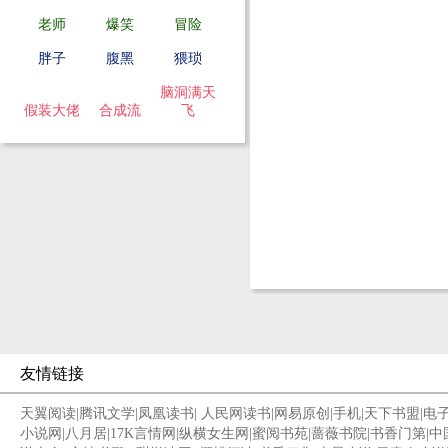
老师
爆笑
冒险
胖子
腹黑
猥琐
脑洞满天
假装大佬
合成流
飞
友情链接
天翼阅读
|
腾讯文学
|
凤凰读书
|
人民网读书
|
网易原创
|
手机
|
天下书盟
|
电
小说网
|
八月居
|
17K言情网
|
纵横女生网
|
蜜阅书苑
|
蔷薇书院
|
书香门第
|
中