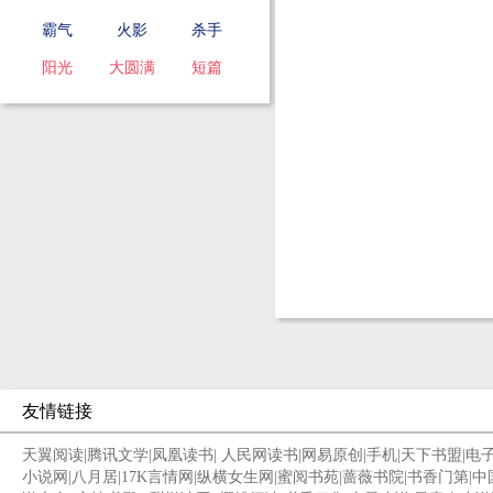
霸气
火影
杀手
阳光
大圆满
短篇
友情链接
天翼阅读
|
腾讯文学
|
凤凰读书
|
人民网读书
|
网易原创
|
手机
|
天下书盟
|
电
小说网
|
八月居
|
17K言情网
|
纵横女生网
|
蜜阅书苑
|
蔷薇书院
|
书香门第
|
中