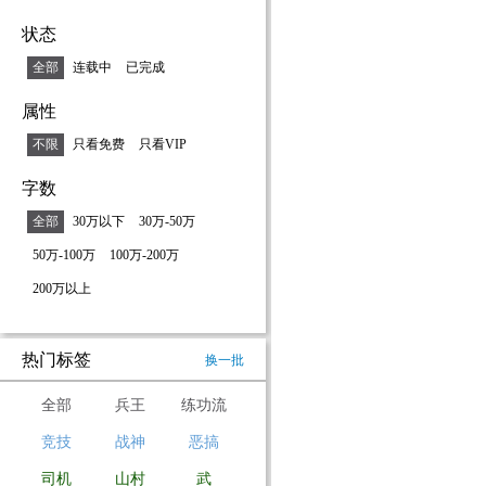
状态
全部
连载中
已完成
属性
不限
只看免费
只看VIP
字数
全部
30万以下
30万-50万
50万-100万
100万-200万
200万以上
热门标签
换一批
全部
兵王
练功流
竞技
战神
恶搞
司机
山村
武