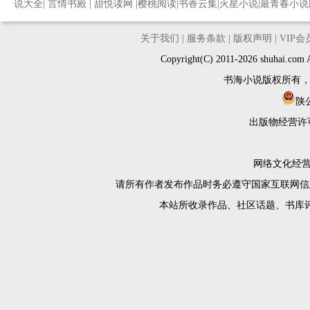
说大全
|
言情书殿
|
甜悦读网
|
樱桃阅读
|
书香云集
|
火星小说
|
最青春小说
关于我们
|
服务条款
|
版权声明
|
VIP
Copyright(C) 2011-2026 shuh
书海小说版权所有
陕公
出版物经营许
网络文化经营许
请所有作者发布作品时务必遵守国家互联网信
本站所收录作品、社区话题、书库