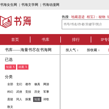
书海女生网
|
书海文学网
|
书海动漫网
热搜:
地藏遗迹
相宝2：秘物
首页
书库
排行
IP专
书库——海量书尽在书海网
按人气 ↓
按收藏 ↓
已选
短篇 X
凶案 X
分类
全部
玄幻
都市
修真
网游
科幻
武侠
竞技
历史
军事
悬疑
同人
探案
短篇
诗歌
散文