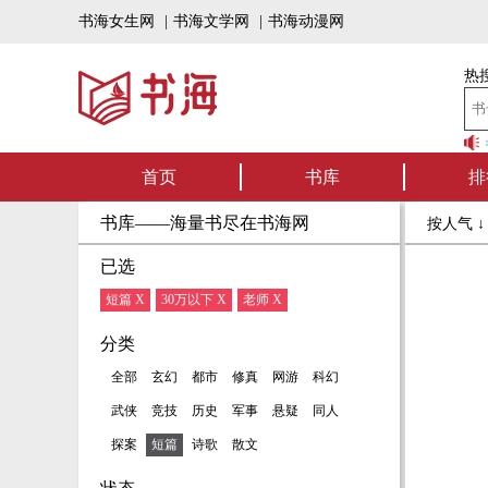
书海女生网
|
书海文学网
|
书海动漫网
热搜
书海听书——好
首页
书库
排
书库——海量书尽在书海网
按人气 
已选
短篇 X
30万以下 X
老师 X
分类
全部
玄幻
都市
修真
网游
科幻
武侠
竞技
历史
军事
悬疑
同人
探案
短篇
诗歌
散文