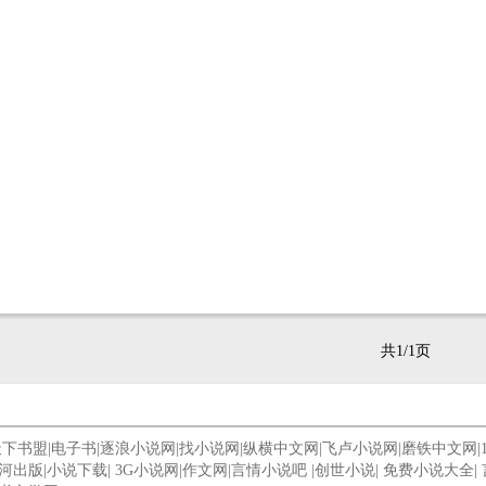
共1/1页
天下书盟
|
电子书
|
逐浪小说网
|
找小说网
|
纵横中文网
|
飞卢小说网
|
磨铁中文网
|
河出版
|
小说下载
|
3G小说网
|
作文网
|
言情小说吧
|
创世小说
|
免费小说大全
|