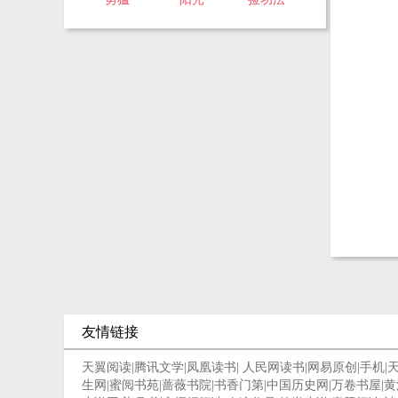
友情链接
天翼阅读
|
腾讯文学
|
凤凰读书
|
人民网读书
|
网易原创
|
手机
|
生网
|
蜜阅书苑
|
蔷薇书院
|
书香门第
|
中国历史网
|
万卷书屋
|
黄