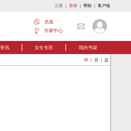
注册
|
登录
|
帮助
|
客户端
充值
作家中心
名家名作——欢迎阅读作者张家四叔的作品《张家摸金秘术》让我们一起开启张
资讯
女生专区
我的书架
|
|
周
月
总