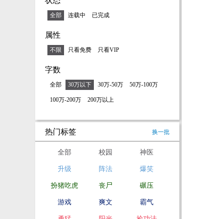
状态
全部
连载中
已完成
属性
不限
只看免费
只看VIP
字数
全部
30万以下
30万-50万
50万-100万
100万-200万
200万以上
热门标签
换一批
全部
校园
神医
升级
阵法
爆笑
扮猪吃虎
丧尸
碾压
游戏
爽文
霸气
勇猛
阳光
捡功法