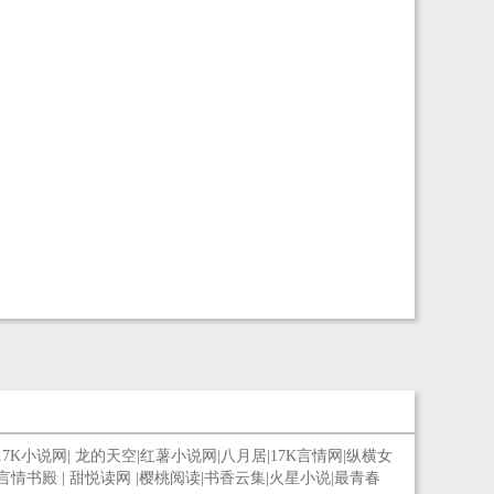
17K小说网
|
龙的天空
|
红薯小说网
|
八月居
|
17K言情网
|
纵横女
言情书殿
|
甜悦读网
|
樱桃阅读
|
书香云集
|
火星小说
|
最青春