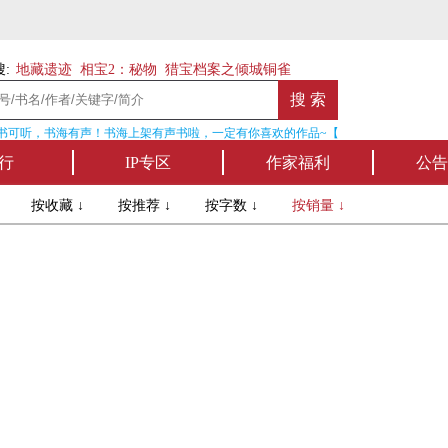
:
地藏遗迹
相宝2：秘物
猎宝档案之倾城铜雀
书可听，书海有声！书海上架有声书啦，一定有你喜欢的作品~【点我收听】
行
IP专区
作家福利
公告
↓
按收藏 ↓
按推荐 ↓
按字数 ↓
按销量 ↓