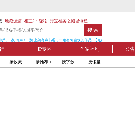
:
地藏遗迹
相宝2：秘物
猎宝档案之倾城铜雀
听，书海有声！书海上架有声书啦，一定有你喜欢的作品~【点我收听】
行
IP专区
作家福利
公告
↓
按收藏 ↓
按推荐 ↓
按字数 ↓
按销量 ↓