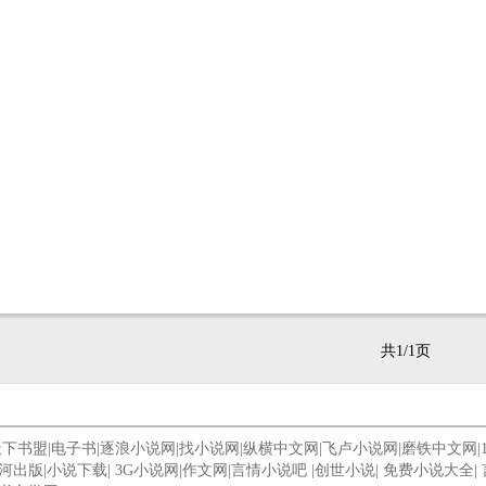
共1/1页
天下书盟
|
电子书
|
逐浪小说网
|
找小说网
|
纵横中文网
|
飞卢小说网
|
磨铁中文网
|
河出版
|
小说下载
|
3G小说网
|
作文网
|
言情小说吧
|
创世小说
|
免费小说大全
|