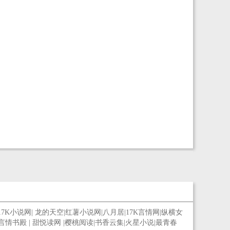
17K小说网
|
龙的天空
|
红薯小说网
|
八月居
|
17K言情网
|
纵横女
言情书殿
|
甜悦读网
|
樱桃阅读
|
书香云集
|
火星小说
|
最青春