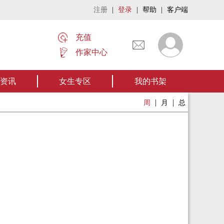
注册
|
登录
|
帮助
|
客户端
充值
作家中心
名家名作——欢迎阅读作者张家四叔的作品《张家摸金秘术》让我们一起开启张家
资讯
女生专区
我的书架
|
|
周
月
总