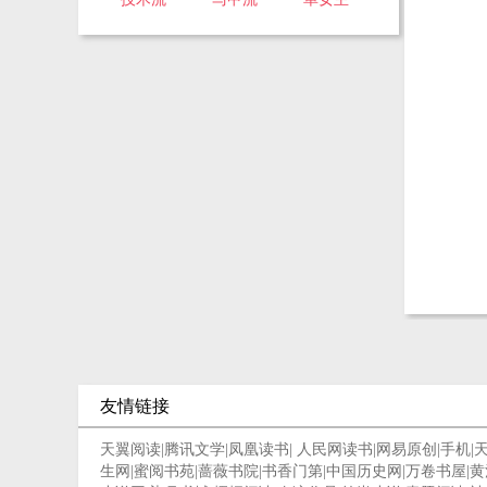
友情链接
天翼阅读
|
腾讯文学
|
凤凰读书
|
人民网读书
|
网易原创
|
手机
|
生网
|
蜜阅书苑
|
蔷薇书院
|
书香门第
|
中国历史网
|
万卷书屋
|
黄