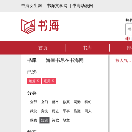
书海女生网
|
书海文学网
|
书海动漫网
热搜
书海听书——好书可
首页
书库
排
书库——海量书尽在书海网
按人气 
已选
短篇 X
宅男 X
分类
全部
玄幻
都市
修真
网游
科幻
武侠
竞技
历史
军事
悬疑
同人
探案
短篇
诗歌
散文