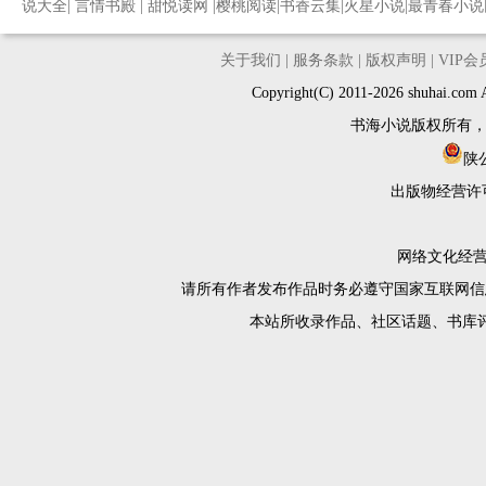
说大全
|
言情书殿
|
甜悦读网
|
樱桃阅读
|
书香云集
|
火星小说
|
最青春小说
关于我们
|
服务条款
|
版权声明
|
VIP
Copyright(C) 2011-2026 shuh
书海小说版权所有
陕公
出版物经营许
网络文化经营许
请所有作者发布作品时务必遵守国家互联网信
本站所收录作品、社区话题、书库