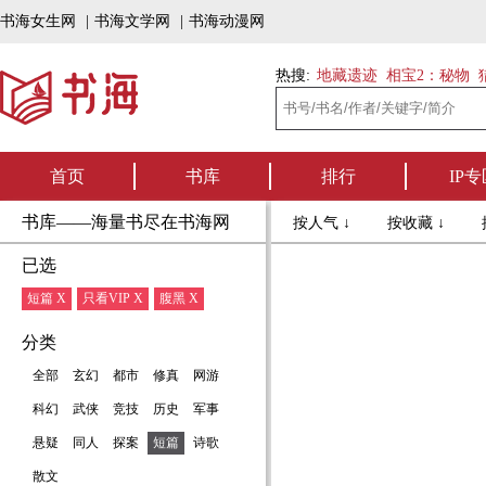
书海女生网
|
书海文学网
|
书海动漫网
热搜:
地藏遗迹
相宝2：秘物
首页
书库
排行
IP专
书库——海量书尽在书海网
按人气 ↓
按收藏 ↓
已选
短篇 X
只看VIP X
腹黑 X
分类
全部
玄幻
都市
修真
网游
科幻
武侠
竞技
历史
军事
悬疑
同人
探案
短篇
诗歌
散文