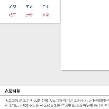
游戏
宅男
杀手
特工
狡猾
名家
友情链接
天翼阅读
|
腾讯文学
|
凤凰读书
|
人民网读书
|
网易原创
|
手机
|
天下书盟
|
电
小说网
|
八月居
|
17K言情网
|
纵横女生网
|
蜜阅书苑
|
蔷薇书院
|
书香门第
|
中