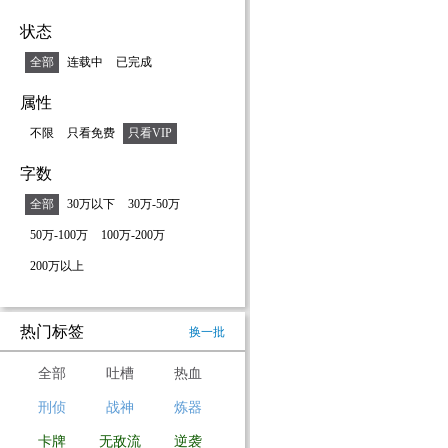
状态
全部
连载中
已完成
属性
不限
只看免费
只看VIP
字数
全部
30万以下
30万-50万
50万-100万
100万-200万
200万以上
热门标签
换一批
全部
吐槽
热血
刑侦
战神
炼器
卡牌
无敌流
逆袭