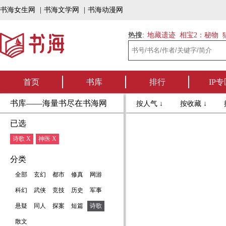
书海女生网
|
书海文学网
|
书海动漫网
热搜:
地藏遗迹
相宝2：秘物
首页
书库
排行
IP专
书库——海量书尽在书海网
按人气 ↓
按收藏 ↓
已选
诗歌 X
神医 X
分类
全部
玄幻
都市
修真
网游
科幻
武侠
竞技
历史
军事
悬疑
同人
探案
短篇
诗歌
散文