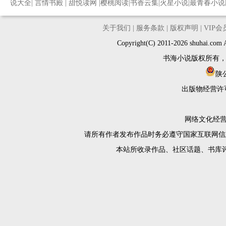
说大全
|
言情书殿
|
甜悦读网
|
樱桃阅读
|
书香云集
|
火星小说
|
最青春小说
关于我们
|
服务条款
|
版权声明
|
VIP
Copyright(C) 2011-2026 shuh
书海小说版权所有
陕公
出版物经营许
网络文化经营许
请所有作者发布作品时务必遵守国家互联网信
本站所收录作品、社区话题、书库