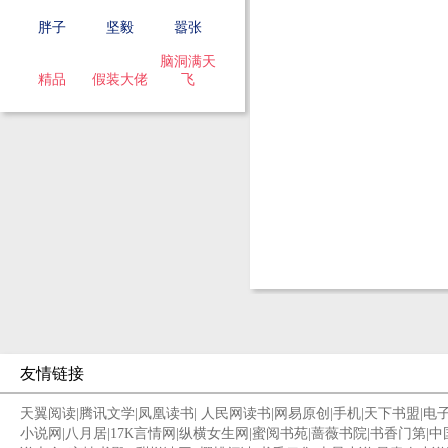
胖子
坚毅
嚣张
脑洞满天
精品
假装大佬
飞
友情链接
天翼阅读
|
腾讯文学
|
凤凰读书
|
人民网读书
|
网易原创
|
手机
|
天下书盟
|
电
小说网
|
八月居
|
17K言情网
|
纵横女生网
|
蜜阅书苑
|
蔷薇书院
|
书香门第
|
中