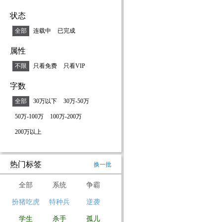
状态
全部
连载中
已完成
属性
不限
只看免费
只看VIP
字数
全部
30万以下
30万-50万
50万-100万
100万-200万
200万以上
热门标签
换一批
全部
系统
争霸
扮猪吃虎
特种兵
逆袭
学生
杀手
孤儿