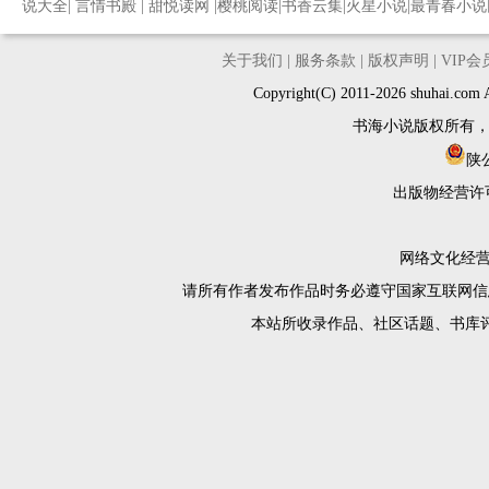
说大全
|
言情书殿
|
甜悦读网
|
樱桃阅读
|
书香云集
|
火星小说
|
最青春小说
关于我们
|
服务条款
|
版权声明
|
VIP
Copyright(C) 2011-2026 shuh
书海小说版权所有
陕公
出版物经营许
网络文化经营许
请所有作者发布作品时务必遵守国家互联网信
本站所收录作品、社区话题、书库