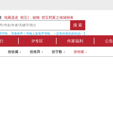
:
地藏遗迹
相宝2：秘物
猎宝档案之倾城铜雀
书可听，书海有声！书海上架有声书啦，一定有你喜欢的作品~【点我收听】
行
IP专区
作家福利
公告
↓
按收藏 ↓
按推荐 ↓
按字数 ↓
按销量 ↓