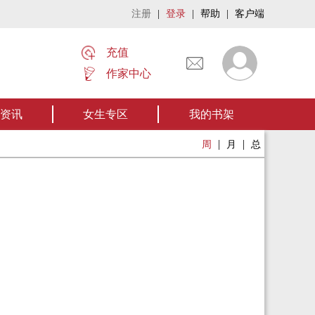
注册
|
登录
|
帮助
|
客户端
充值
作家中心
名家名作——欢迎阅读作者张家四叔的作品《张家摸金秘术》让我们一起开启张
资讯
女生专区
我的书架
|
|
周
月
总