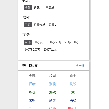
状态
全部
连载中
已完成
属性
不限
只看免费
只看VIP
字数
全部
30万以下
30万-50万
50万-100万
100万-200万
200万以上
热门标签
换一批
全部
校园
道士
强者
刑侦
抗战
炼器
游戏
武
宋明
黑客
勇猛
励志
狡猾
黑科技