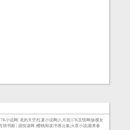
17K小说网
|
龙的天空
|
红薯小说网
|
八月居
|
17K言情网
|
纵横女
言情书殿
|
甜悦读网
|
樱桃阅读
|
书香云集
|
火星小说
|
最青春