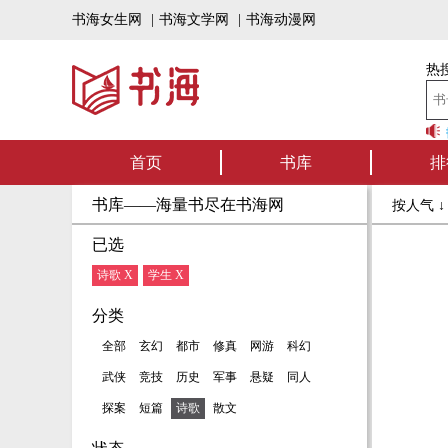
书海女生网
|
书海文学网
|
书海动漫网
热搜
书海听书——好
首页
书库
排
书库——海量书尽在书海网
按人气 
已选
诗歌 X
学生 X
分类
全部
玄幻
都市
修真
网游
科幻
武侠
竞技
历史
军事
悬疑
同人
探案
短篇
诗歌
散文