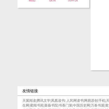
友情链接
天翼阅读
|
腾讯文学
|
凤凰读书
|
人民网读书
|
网易原创
|
手机
|
生网
|
蜜阅书苑
|
蔷薇书院
|
书香门第
|
中国历史网
|
万卷书屋
|
黄