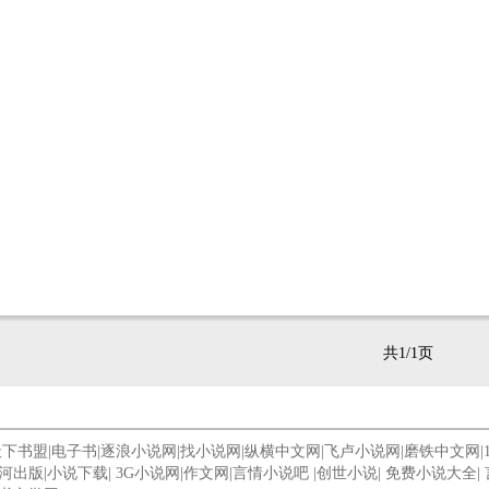
共1/1页
天下书盟
|
电子书
|
逐浪小说网
|
找小说网
|
纵横中文网
|
飞卢小说网
|
磨铁中文网
|
河出版
|
小说下载
|
3G小说网
|
作文网
|
言情小说吧
|
创世小说
|
免费小说大全
|