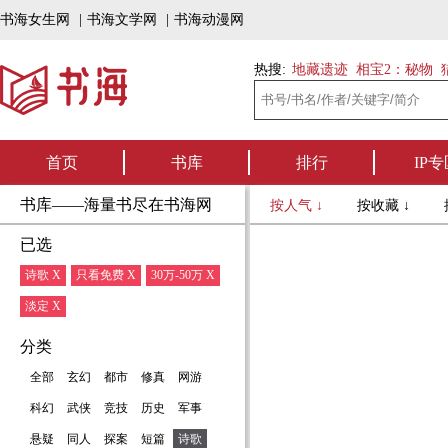
书海女生网
|
书海文学网
|
书海动漫网
热搜:
地藏遗迹
相宝2：秘物
首页
书库
排行
IP专
书库——海量书尽在书海网
按人气 ↓
按收藏 ↓
已选
诗歌 X
只看免费 X
30万-50万 X
淡定 X
分类
全部
玄幻
都市
修真
网游
科幻
武侠
竞技
历史
军事
悬疑
同人
探案
短篇
诗歌