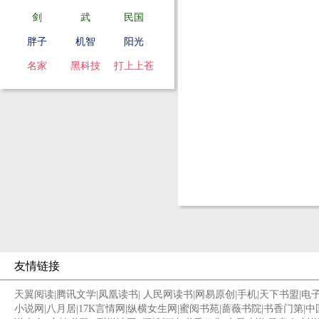
剑
武
民国
胖子
机智
阳光
名家
黑科技
打上上苍
友情链接
天翼阅读
|
腾讯文学
|
凤凰读书
|
人民网读书
|
网易原创
|
手机
|
天下书盟
|
电
小说网
|
八月居
|
17K言情网
|
纵横女生网
|
蜜阅书苑
|
蔷薇书院
|
书香门第
|
中