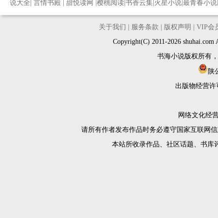
说大全
|
言情书殿
|
甜悦读网
|
樱桃阅读
|
书香云集
|
火星小说
|
最青春小说
关于我们
|
服务条款
|
版权声明
|
VIP
Copyright(C) 2011-2026 shuh
书海小说版权所有
陕公
出版物经营许
网络文化经营许
请所有作者发布作品时务必遵守国家互联网信
本站所收录作品、社区话题、书库