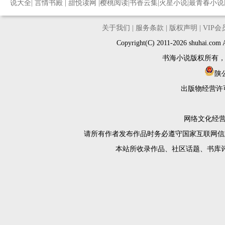
说大全
|
言情书殿
|
甜悦读网
|
樱桃阅读
|
书香云集
|
火星小说
|
最青春小说
关于我们
|
服务条款
|
版权声明
|
VIP
Copyright(C) 2011-2026 shuh
书海小说版权所有
陕公
出版物经营许
网络文化经营许
请所有作者发布作品时务必遵守国家互联网信
本站所收录作品、社区话题、书库