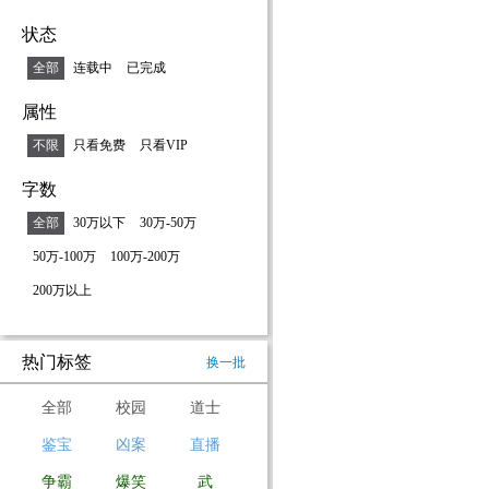
状态
全部
连载中
已完成
属性
不限
只看免费
只看VIP
字数
全部
30万以下
30万-50万
50万-100万
100万-200万
200万以上
热门标签
换一批
全部
校园
道士
鉴宝
凶案
直播
争霸
爆笑
武