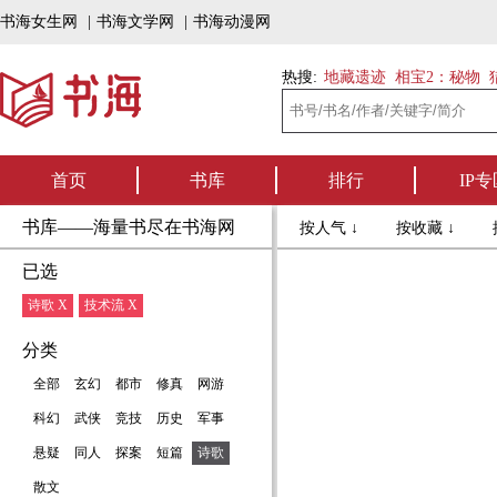
书海女生网
|
书海文学网
|
书海动漫网
热搜:
地藏遗迹
相宝2：秘物
首页
书库
排行
IP专
书库——海量书尽在书海网
按人气 ↓
按收藏 ↓
已选
诗歌 X
技术流 X
分类
全部
玄幻
都市
修真
网游
科幻
武侠
竞技
历史
军事
悬疑
同人
探案
短篇
诗歌
散文