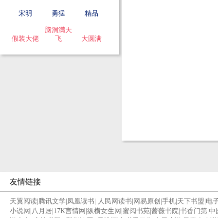
宋明
勇猛
精品
脑洞满天
假装大佬
飞
大圆满
友情链接
天翼阅读
|
腾讯文学
|
凤凰读书
|
人民网读书
|
网易原创
|
手机
|
天下书盟
|
电
小说网
|
八月居
|
17K言情网
|
纵横女生网
|
蜜阅书苑
|
蔷薇书院
|
书香门第
|
中