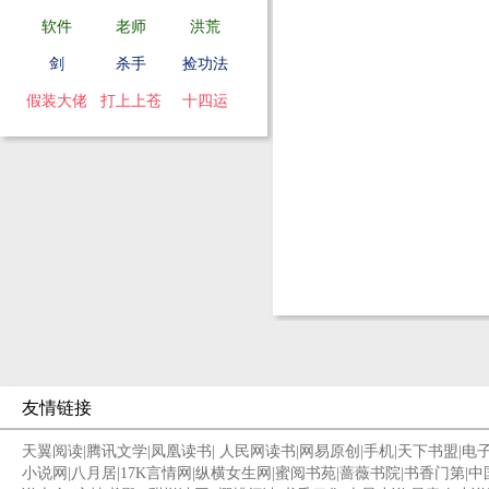
软件
老师
洪荒
剑
杀手
捡功法
假装大佬
打上上苍
十四运
友情链接
天翼阅读
|
腾讯文学
|
凤凰读书
|
人民网读书
|
网易原创
|
手机
|
天下书盟
|
电
小说网
|
八月居
|
17K言情网
|
纵横女生网
|
蜜阅书苑
|
蔷薇书院
|
书香门第
|
中