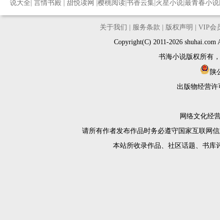
说大全
|
言情书殿
|
甜悦读网
|
樱桃阅读
|
书香云集
|
火星小说
|
最青春小说
关于我们
|
服务条款
|
版权声明
|
VIP
Copyright(C) 2011-2026 shuh
书海小说版权所有
陕公
出版物经营许
网络文化经营许
请所有作者发布作品时务必遵守国家互联网信
本站所收录作品、社区话题、书库