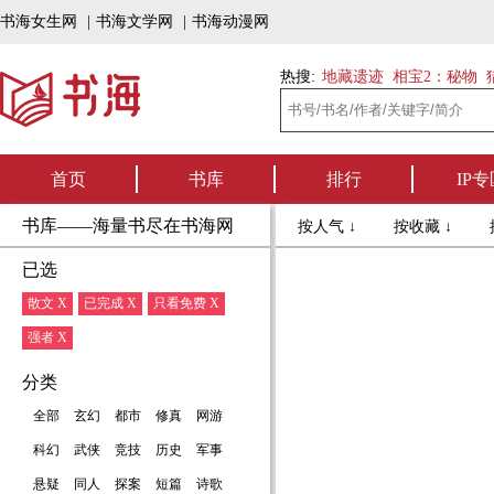
书海女生网
|
书海文学网
|
书海动漫网
热搜:
地藏遗迹
相宝2：秘物
首页
书库
排行
IP专
书库——海量书尽在书海网
按人气 ↓
按收藏 ↓
已选
散文 X
已完成 X
只看免费 X
强者 X
分类
全部
玄幻
都市
修真
网游
科幻
武侠
竞技
历史
军事
悬疑
同人
探案
短篇
诗歌