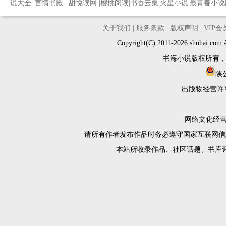
说大全
|
言情书殿
|
甜悦读网
|
樱桃阅读
|
书香云集
|
火星小说
|
最青春小说
关于我们
|
服务条款
|
版权声明
|
VIP
Copyright(C) 2011-2026 shuh
书海小说版权所有
陕公
出版物经营许
网络文化经营许
请所有作者发布作品时务必遵守国家互联网信
本站所收录作品、社区话题、书库