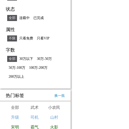
状态
全部
连载中
已完成
属性
不限
只看免费
只看VIP
字数
全部
30万以下
30万-50万
50万-100万
100万-200万
200万以上
热门标签
换一批
全部
武术
小农民
升级
司机
山村
宋明
霸气
火影