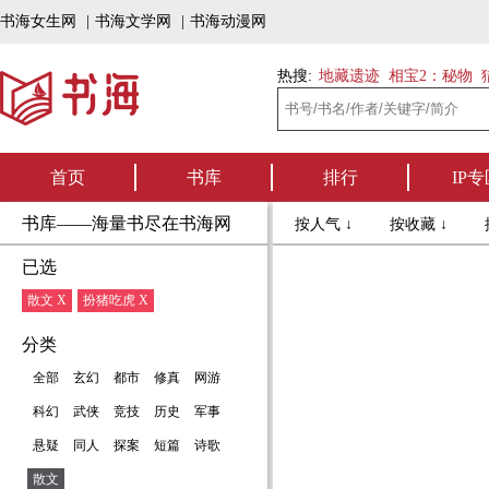
书海女生网
|
书海文学网
|
书海动漫网
热搜:
地藏遗迹
相宝2：秘物
首页
书库
排行
IP专
书库——海量书尽在书海网
按人气 ↓
按收藏 ↓
已选
散文 X
扮猪吃虎 X
分类
全部
玄幻
都市
修真
网游
科幻
武侠
竞技
历史
军事
悬疑
同人
探案
短篇
诗歌
散文