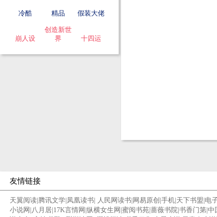
冷酷
精品
假装大佬
创造新世
崩人设
界
十四运
友情链接
天翼阅读
|
腾讯文学
|
凤凰读书
|
人民网读书
|
网易原创
|
手机
|
天下书盟
|
电
小说网
|
八月居
|
17K言情网
|
纵横女生网
|
蜜阅书苑
|
蔷薇书院
|
书香门第
|
中