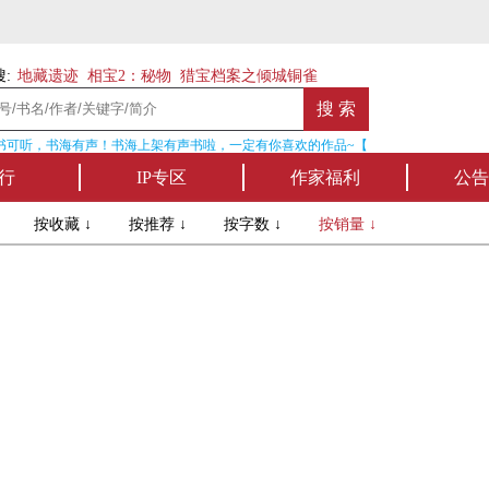
:
地藏遗迹
相宝2：秘物
猎宝档案之倾城铜雀
可听，书海有声！书海上架有声书啦，一定有你喜欢的作品~【点我收听】
行
IP专区
作家福利
公告
↓
按收藏 ↓
按推荐 ↓
按字数 ↓
按销量 ↓