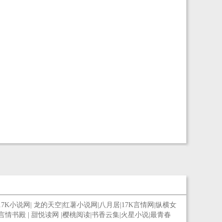
17K小说网
|
龙的天空
|
红薯小说网
|
八月居
|
17K言情网
|
纵横女
言情书殿
|
甜悦读网
|
樱桃阅读
|
书香云集
|
火星小说
|
最青春