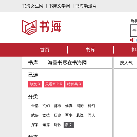
书海女生网
|
书海文学网
|
书海动漫网
热搜
书海听书——好书
首页
书库
排
书库——海量书尽在书海网
按人气 
已选
散文 X
只看VIP X
特种兵 X
分类
全部
玄幻
都市
修真
网游
科幻
武侠
竞技
历史
军事
悬疑
同人
探案
短篇
诗歌
散文