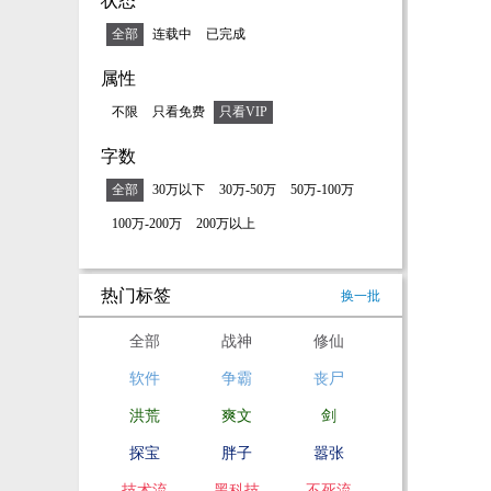
状态
全部
连载中
已完成
属性
不限
只看免费
只看VIP
字数
全部
30万以下
30万-50万
50万-100万
100万-200万
200万以上
热门标签
换一批
全部
战神
修仙
软件
争霸
丧尸
洪荒
爽文
剑
探宝
胖子
嚣张
技术流
黑科技
不死流