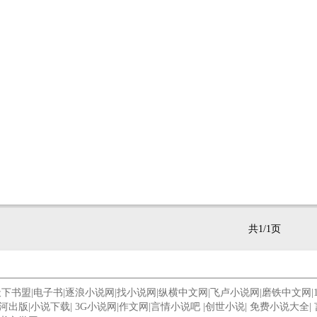
共1/1页
天下书盟
|
电子书
|
逐浪小说网
|
找小说网
|
纵横中文网
|
飞卢小说网
|
磨铁中文网
|
河出版
|
小说下载
|
3G小说网
|
作文网
|
言情小说吧
|
创世小说
|
免费小说大全
|