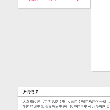
友情链接
天翼阅读
|
腾讯文学
|
凤凰读书
|
人民网读书
|
网易原创
|
手机
|
生网
|
蜜阅书苑
|
蔷薇书院
|
书香门第
|
中国历史网
|
万卷书屋
|
黄