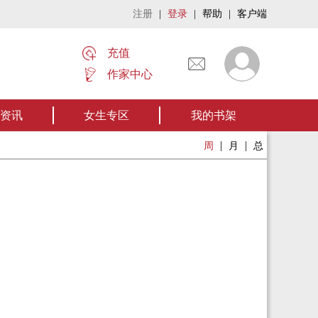
注册
|
登录
|
帮助
|
客户端
充值
作家中心
名家名作——欢迎阅读作者张家四叔的作品《张家摸金秘术》让我们一起开启张
资讯
女生专区
我的书架
|
|
周
月
总