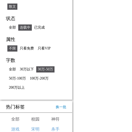
散文
状态
全部
连载中
已完成
属性
不限
只看免费
只看VIP
字数
全部
30万以下
30万-50万
50万-100万
100万-200万
200万以上
热门标签
换一批
全部
校园
神符
游戏
宋明
杀手