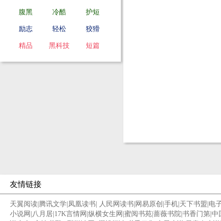
腹黑
冷酷
护短
励志
轻松
狡猾
精品
黑科技
短篇
友情链接
天翼阅读
|
腾讯文学
|
凤凰读书
|
人民网读书
|
网易原创
|
手机
|
天下书盟
|
电
小说网
|
八月居
|
17K言情网
|
纵横女生网
|
蜜阅书苑
|
蔷薇书院
|
书香门第
|
中