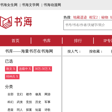
书海女生网
|
书海文学网
|
书海动漫网
热搜:
地藏遗迹
相宝2：秘物
首页
书库
排行
IP专
书库——海量书尽在书海网
按人气 ↓
按收藏 ↓
已选
散文 X
连载中 X
30万-50万 X
特种兵 X
分类
全部
玄幻
都市
修真
网游
科幻
武侠
竞技
历史
军事
悬疑
同人
探案
短篇
诗歌