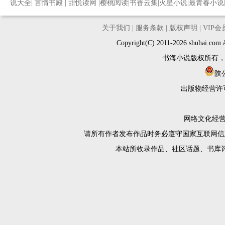
说大全
|
言情书殿
|
甜悦读网
|
樱桃阅读
|
书香云集
|
火星小说
|
最青春小说
关于我们
|
服务条款
|
版权声明
|
VIP
Copyright(C) 2011-2026 shuh
书海小说版权所有
陕公
出版物经营许
网络文化经营许
请所有作者发布作品时务必遵守国家互联网信
本站所收录作品、社区话题、书库