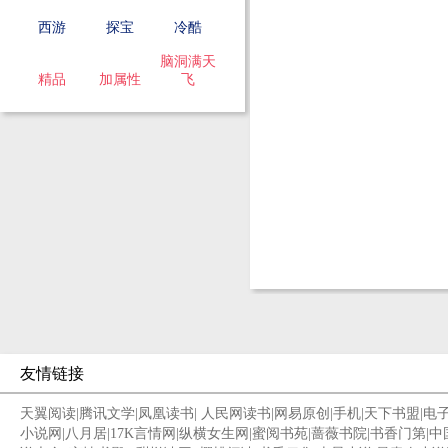
西游
探宝
冷酷
脑洞满天
精品
加属性
飞
友情链接
天翼阅读
|
腾讯文学
|
凤凰读书
|
人民网读书
|
网易原创
|
手机
|
天下书盟
|
电
小说网
|
八月居
|
17K言情网
|
纵横女生网
|
蜜阅书苑
|
蔷薇书院
|
书香门第
|
中