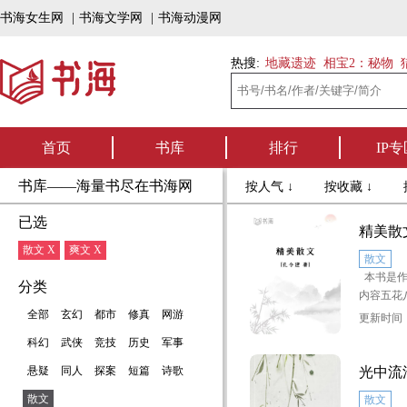
书海女生网
|
书海文学网
|
书海动漫网
热搜:
地藏遗迹
相宝2：秘物
首页
书库
排行
IP专
书库——海量书尽在书海网
按人气 ↓
按收藏 ↓
已选
精美散
散文 X
爽文 X
散文
本书是作
分类
内容五花
全部
玄幻
都市
修真
网游
更新时间：2
科幻
武侠
竞技
历史
军事
悬疑
同人
探案
短篇
诗歌
光中流
散文
散文