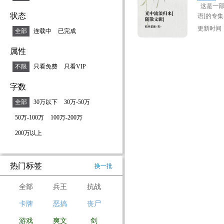
这是一部
状态
语]的专
在阳光的
更新时间：2
全部
连载中
已完成
许多也得
在共同的
属性
风采，天
岁月的那
不限
只看免费
只看VIP
越浓的红
字数
和那一首
字的锋利
全部
30万以下
30万-50万
及的思想
季所迷人
50万-100万
100万-200万
悟到一种
200万以上
角色意念
梦，在春
象，抒情
热门标签
换一批
真挚地拥
情画意，
幅人心与
全部
兵王
抗战
景象……（
卡牌
恶搞
丧尸
字）
游戏
爽文
剑