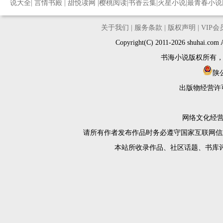
说大全
|
言情书殿
|
甜悦读网
|
樱桃阅读
|
书香云集
|
火星小说
|
最青春小说
关于我们
|
服务条款
|
版权声明
|
VIP
Copyright(C) 2011-2026 shuh
书海小说版权所有
陕公
出版物经营许
网络文化经营许
请所有作者发布作品时务必遵守国家互联网信
本站所收录作品、社区话题、书库