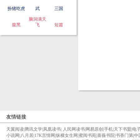
扮猪吃虎
武
三国
脑洞满天
腹黑
飞
短篇
友情链接
天翼阅读
|
腾讯文学
|
凤凰读书
|
人民网读书
|
网易原创
|
手机
|
天下书盟
|
电
小说网
|
八月居
|
17K言情网
|
纵横女生网
|
蜜阅书苑
|
蔷薇书院
|
书香门第
|
中