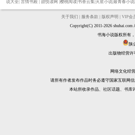
说大全
|
言情书殿
|
甜悦读网
|
樱桃阅读
|
书香云集
|
火星小说
|
最青春小说
关于我们
|
服务条款
|
版权声明
|
VIP
Copyright(C) 2011-2026 shuh
书海小说版权所有
陕公
出版物经营许
网络文化经营许
请所有作者发布作品时务必遵守国家互联网信
本站所收录作品、社区话题、书库