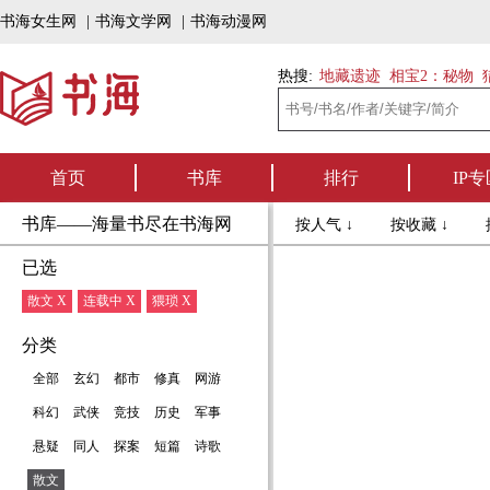
书海女生网
|
书海文学网
|
书海动漫网
热搜:
地藏遗迹
相宝2：秘物
首页
书库
排行
IP专
书库——海量书尽在书海网
按人气 ↓
按收藏 ↓
已选
散文 X
连载中 X
猥琐 X
分类
全部
玄幻
都市
修真
网游
科幻
武侠
竞技
历史
军事
悬疑
同人
探案
短篇
诗歌
散文