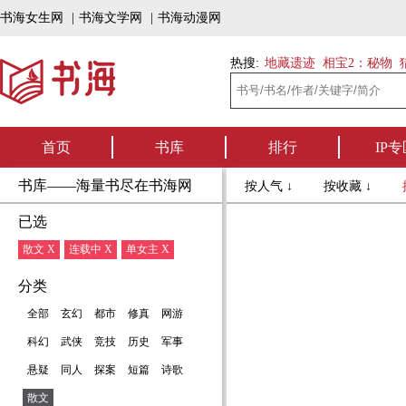
书海女生网
|
书海文学网
|
书海动漫网
热搜:
地藏遗迹
相宝2：秘物
首页
书库
排行
IP专
书库——海量书尽在书海网
按人气 ↓
按收藏 ↓
已选
散文 X
连载中 X
单女主 X
分类
全部
玄幻
都市
修真
网游
科幻
武侠
竞技
历史
军事
悬疑
同人
探案
短篇
诗歌
散文