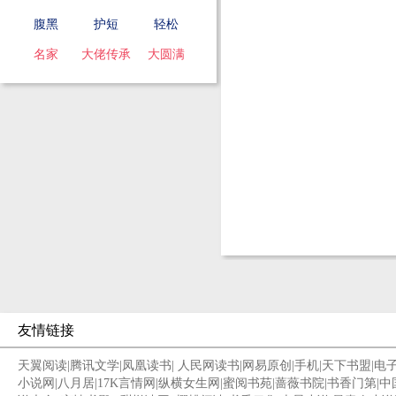
腹黑
护短
轻松
名家
大佬传承
大圆满
友情链接
天翼阅读
|
腾讯文学
|
凤凰读书
|
人民网读书
|
网易原创
|
手机
|
天下书盟
|
电
小说网
|
八月居
|
17K言情网
|
纵横女生网
|
蜜阅书苑
|
蔷薇书院
|
书香门第
|
中