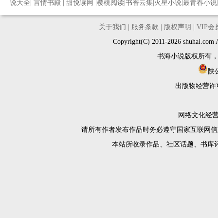
说大全
|
言情书殿
|
甜悦读网
|
樱桃阅读
|
书香云集
|
火星小说
|
最青春小说
关于我们
|
服务条款
|
版权声明
|
VIP
Copyright(C) 2011-2026 shuh
书海小说版权所有
陕公
出版物经营许
网络文化经营许
请所有作者发布作品时务必遵守国家互联网信
本站所收录作品、社区话题、书库