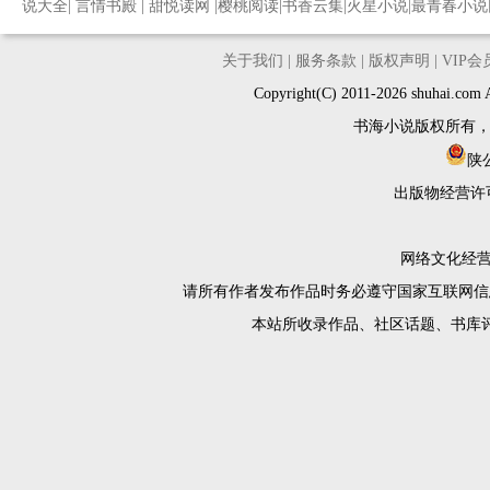
说大全
|
言情书殿
|
甜悦读网
|
樱桃阅读
|
书香云集
|
火星小说
|
最青春小说
关于我们
|
服务条款
|
版权声明
|
VIP
Copyright(C) 2011-2026 shuh
书海小说版权所有
陕公
出版物经营许
网络文化经营许
请所有作者发布作品时务必遵守国家互联网信
本站所收录作品、社区话题、书库