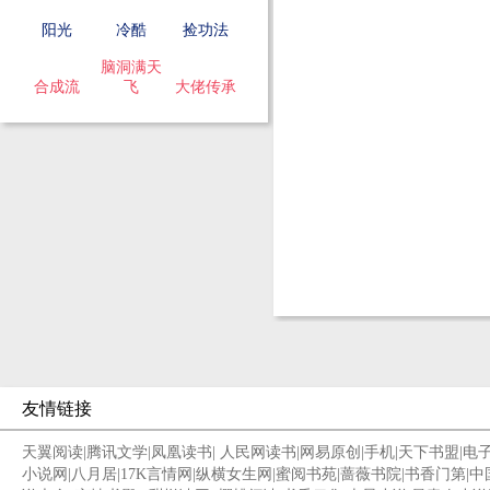
阳光
冷酷
捡功法
脑洞满天
合成流
飞
大佬传承
友情链接
天翼阅读
|
腾讯文学
|
凤凰读书
|
人民网读书
|
网易原创
|
手机
|
天下书盟
|
电
小说网
|
八月居
|
17K言情网
|
纵横女生网
|
蜜阅书苑
|
蔷薇书院
|
书香门第
|
中