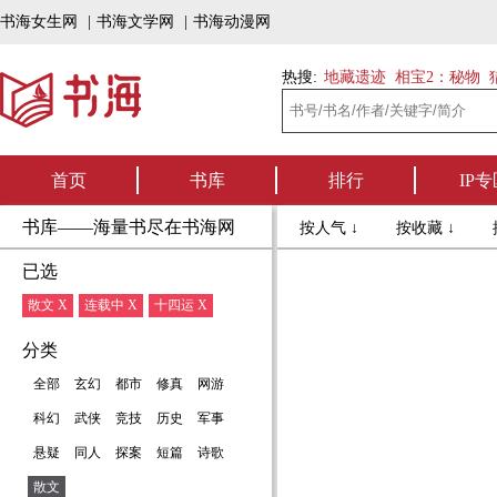
书海女生网
|
书海文学网
|
书海动漫网
热搜:
地藏遗迹
相宝2：秘物
首页
书库
排行
IP专
书库——海量书尽在书海网
按人气 ↓
按收藏 ↓
已选
散文 X
连载中 X
十四运 X
分类
全部
玄幻
都市
修真
网游
科幻
武侠
竞技
历史
军事
悬疑
同人
探案
短篇
诗歌
散文