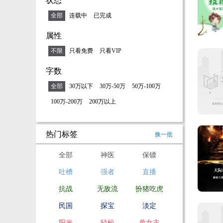
状态
全部
连载中
已完成
属性
不限
只看免费
只看VIP
字数
全部
30万以下
30万-50万
50万-100万
100万-200万
200万以上
热门标签
换一批
全部
神医
保镖
吐槽
强者
直播
抗战
无敌流
扮猪吃虎
民国
探宝
淡定
阳光
轻松
单女主