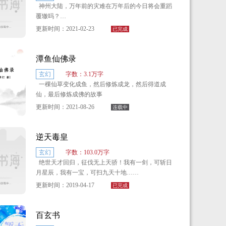
神州大陆，万年前的灾难在万年后的今日将会重蹈
覆辙吗？
更新时间：2021-02-23
已完成
红颜相伴，兄弟之情。只会让这次的历险变得更加
有意思。
潭鱼仙佛录
磨世盘：魂戒、三相石。
玄幻
字数：3.1万字
一棵仙草变化成鱼，然后修炼成龙，然后得道成
上古神器，四上古神兽。当这世间的四种最强大的
仙，最后修炼成佛的故事
力量融合石，将会重写改写天地。
更新时间：2021-08-26
连载中
李君生，一个转世而来的普通男人。他却肩负着救
世、创世的重担，或许中间的坎坷让他曾想要放弃，
逆天毒皇
可是有着无数人鼓励他，帮助他，帮助他一步步走向
世界的巅峰。
玄幻
字数：103.0万字
绝世天才回归，征伐无上天骄！我有一剑，可斩日
站在山峰之巅，袖手看天下万间灯火，这位神话般
月星辰，我有一宝，可扫九天十地……
的人物，终于露出了欣慰的笑容。
更新时间：2019-04-17
已完成
百玄书