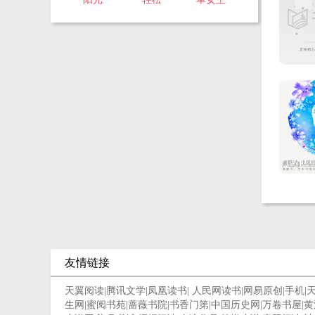
友情链接
天翼阅读
|
腾讯文学
|
凤凰读书
|
人民网读书
|
网易原创
|
手机
|
生网
|
蜜阅书苑
|
蔷薇书院
|
书香门第
|
中国历史网
|
万卷书屋
|
黄