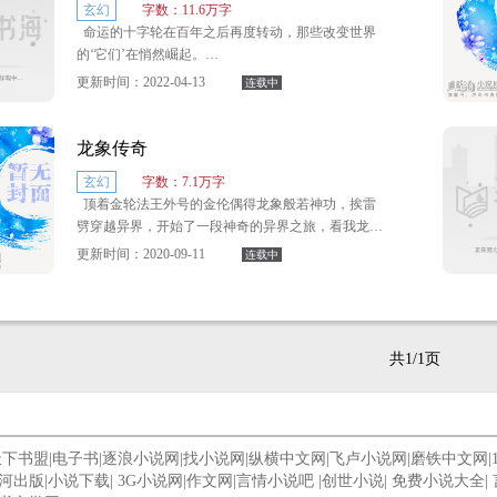
玄幻
字数：11.6万字
命运的十字轮在百年之后再度转动，那些改变世界
的‘它们’在悄然崛起。
更新时间：2022-04-13
连载中
大玉十二年。
暴雪中，一口王族棺椁被运出，总路程九千三百公
龙象传奇
里。
玄幻
字数：7.1万字
顶着金轮法王外号的金伦偶得龙象般若神功，挨雷
劈穿越异界，开始了一段神奇的异界之旅，看我龙象
神功如何在异世界大发神威，和斗气魔法争锋？
更新时间：2020-09-11
连载中
异世界背景借用老传统奇幻小说，有矮人、精灵、
兽人、龙族等等，喜欢的可以过来看看…
共1/1页
天下书盟
|
电子书
|
逐浪小说网
|
找小说网
|
纵横中文网
|
飞卢小说网
|
磨铁中文网
|
河出版
|
小说下载
|
3G小说网
|
作文网
|
言情小说吧
|
创世小说
|
免费小说大全
|