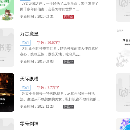
万丈龙城之内，一个经历了工业革命，繁衍发展了
两千多年的仙秦，会是怎样的世界？
更新时间：2020-03-31
已完成
这里有力可搬山，断江，煮海，开天，辟地的强者
武者！
万古魔皇
这里有飞天遁地的妖兽！
玄幻
字数：20.6万字
为阻止创世神重塑世界，结合神魔两族天使血脉的
这里有荡气回肠可歌可泣的热血故事！
夜心，统领五族，傲笑天地，叱咤风云。
更新时间：2019-09-03
连载中
天际纵横
玄幻
字数：7.7万字
外卖小哥偶接一特殊跑腿单，从此开启另一种活
法。邂逅从不敢想象的美女，殴打以往不敢招惹的存
在。上扁外星高文明，下揍本土隐世修…
更新时间：2022-12-23
连载中
零号剑神