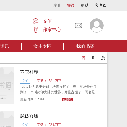
注册
|
登录
|
帮助
|
客户端
充值
作家中心
《张家摸金秘术》让我们一起开启张家摸金流悬疑作品。【点我阅读】
资讯
女生专区
我的书架
|
|
周
月
总
不灭神印
玄幻
字数：158.1万字
云天野无意中买到一块奇怪牌子，在一次意外穿越
到了一个叫封印大陆的世界，并且占据了一同名是云
天野的少年身上。
更新时间：2014-10-31
已完成
可却不想卷入到一场家族争夺的阴谋，前身的那个
云天野倒霉蛋被人忽悠进入了凶兽出没卓尼森林中，
武破巅峰
幸得主角带着那块奇怪的牌子穿越而来，并且奇迹般
玄幻
字数：153.8万字
地觉醒成为一名印者，开始踏上了强者之道。