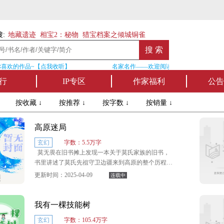
:
地藏遗迹
相宝2：秘物
猎宝档案之倾城铜雀
喜欢的作品~【点我收听】
名家名作——欢迎阅读作者张家四叔的作品
行
IP专区
作家福利
公告
↓
按收藏 ↓
按推荐 ↓
按字数 ↓
按销量 ↓
高原迷局
玄幻
字数：5.5万字
莫无畏在旧书摊上发现一本关于莫氏家族的旧书，
书里讲述了莫氏先祖守卫边疆来到高原的整个历程。
先祖们曾经多次受封于国家，家藏富有，据书中记
更新时间：2025-04-09
连载中
载，莫家宅第就占了半个城！当他在博物馆看到彩陶
上的画面时，更加相信书中所记载的事实。自此开始
追述莫家的历史，企图寻找莫家受封的青铜狮子镇边
我有一棵技能树
大印。
玄幻
字数：105.4万字