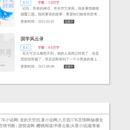
玄幻
字数：1.0万字
记住，所有的神话，并非空穴来风，很多事情都很
颠覆三观。我所要讲的故事，希望你们能有所思考，
请再次记住，神话不是神话！！！
更新时间：2021-02-01
连载中
国学风云录
玄幻
字数：0.6万字
岳方可怎么都想不到，他的人虽然已经死了，但是
思想却穿越了，而且还附体到了一个小男孩的身上。
更新时间：2015-09-09
连载中
只是让他更加想不到的是他穿越的这个世界并不是
原来的世界，也不是在小说中经常见到的古代社会，
而是一个修仙的世界。
17K小说网
|
龙的天空
|
红薯小说网
|
八月居
|
17K言情网
|
纵横女
言情书殿
|
甜悦读网
|
樱桃阅读
|
书香云集
|
火星小说
|
最青春