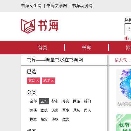
书海女生网
|
书海文学网
|
书海动漫网
热搜
书海听书——好书可听，书海有声！书海上架有声书啦，一定有你
首页
书库
排
书库——海量书尽在书海网
按人气 
已选
玄幻 X
武术 X
分类
全部
玄幻
都市
修真
网游
科幻
武侠
竞技
历史
军事
悬疑
同人
探案
短篇
诗歌
散文