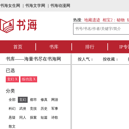
书海女生网
|
书海文学网
|
书海动漫网
热搜:
地藏遗迹
相宝2：秘物
首页
书库
排行
IP专
书库——海量书尽在书海网
按人气 ↓
按收藏 ↓
已选
玄幻 X
练功流 X
分类
全部
玄幻
都市
修真
网游
科幻
武侠
竞技
历史
军事
悬疑
同人
探案
短篇
诗歌
散文