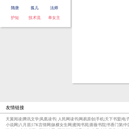
隋唐
孤儿
法师
护短
技术流
单女主
友情链接
天翼阅读
|
腾讯文学
|
凤凰读书
|
人民网读书
|
网易原创
|
手机
|
天下书盟
|
电
小说网
|
八月居
|
17K言情网
|
纵横女生网
|
蜜阅书苑
|
蔷薇书院
|
书香门第
|
中