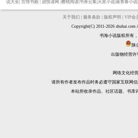
说大全
|
言情书殿
|
甜悦读网
|
樱桃阅读
|
书香云集
|
火星小说
|
最青春小说
关于我们
|
服务条款
|
版权声明
|
VIP
Copyright(C) 2011-2026 shuh
书海小说版权所有
陕公
出版物经营许
网络文化经营许
请所有作者发布作品时务必遵守国家互联网信
本站所收录作品、社区话题、书库