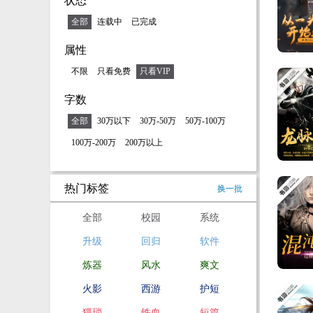
状态
全部
连载中
已完成
属性
不限
只看免费
只看VIP
字数
全部
30万以下
30万-50万
50万-100万
100万-200万
200万以上
热门标签
换一批
全部
校园
系统
升级
回归
软件
炼器
风水
爽文
火影
西游
护短
猥琐
铁血
短篇