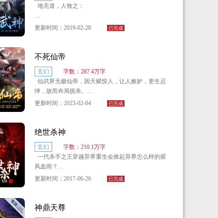
地无道，人牧之；
你问我修为多少？苏雷自己也不清楚，只知道自己
人无道，天牧之；
魔武双修，人称雷战法师。
更新时间：2019-02-28
已完成
天无道，吾牧之。
不死仙帝
牧天而行，杀伐果断，谁能挡我大业。
玄幻
字数：287.4万字
仙武界无极仙帝，因天赋惊人，让人嫉妒，更生忌
泣血而上，百折不悔，自成造化乾坤！
惮，故而布局扼杀。
更新时间：2023-02-04
已完成
十六年后，无极仙帝重生下位面，今朝归来，杀戮
再起。
绝世杀神
曾负他之人，将再无宁日。
玄幻
字数：210.1万字
一代杀手之王穿越异界重生会掀起异界怎么样的腥
曾错过之爱，将不留遗憾。
风血雨？
“本座仇敌千千万，如今尸骨已成山。”——叶无
更新时间：2017-06-26
已完成
翻手为云覆手为雨！霸气凛然唯吾独尊！
极！！
匹夫一怒血溅五步，帝王一怒伏尸千里。
神鼎天尊