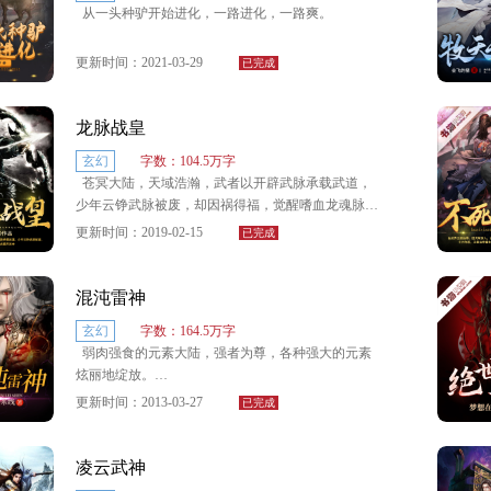
从一头种驴开始进化，一路进化，一路爽。
从此迈入了杀戮与逃亡，危机与机遇并存的修炼大
道，修炼，追踪，寻查，报仇，落难，明悟，超脱。
更新时间：2021-03-29
已完成
一路跌跌宕宕，寻求真相后的真相，探索真理中的
龙脉战皇
真理，看他如何踏入无情魔道，演绎精彩的人生！
玄幻
字数：104.5万字
修炼等级：炼体境。凝血境。祭骨境。夺灵境。御
苍冥大陆，天域浩瀚，武者以开辟武脉承载武道，
空境。凝魂境。蜕凡境……。
少年云铮武脉被废，却因祸得福，觉醒嗜血龙魂脉
源，从此踏天改命，登临武道巅峰。这是一个绝傲少
更新时间：2019-02-15
已完成
每一个境界又分为前期。中期。后期。小圆满。大
年一步步铁血至尊的故事，凡挡我道者，杀无赦！
圆满。
混沌雷神
每一个小境界的晋升都极为困难，每一个大境界的
突破更是逆天行事般艰难，故而等级之间的实力差距
玄幻
字数：164.5万字
简直犹如鸿沟，难以逾越！！
弱肉强食的元素大陆，强者为尊，各种强大的元素
炫丽地绽放。
更新时间：2013-03-27
已完成
而从异界穿越过来的景辰，却是诡异地没有得到家
族的传承，甚至还被流放在外！
凌云武神
没有攻击力强横的金元素又如何？