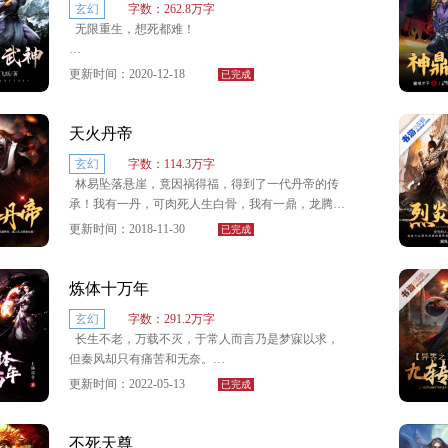
玄幻
字数：262.8万字
无限重生，想死都难！
老子有寒封一切的冰，有毁灭万物的雷，越级打
怪，夺宝把妹，看老子怎么玩转这片大陆！
不死不灭，唯我独尊！
更新时间：2020-12-18
已完成
我有凌云志，开天成武神！
天火丹帝
新书《最强反派》：
玄幻
字数：114.3万字
http://www.shuhai.com/book/90444.htm
林易坠落悬崖，竟因祸得福，得到了一代丹帝的传
承！我有一丹，可肉死人生白骨，我有一鼎，龙腾九
天焚星辰。以丹入道，万物皆可为药，炼它乾坤日
更新时间：2018-11-30
已完成
月，成就无上丹道！
炼体十万年
玄幻
字数：291.2万字
长生不老，万载不灭，于常人而言乃是梦寐以求，
但秦风却只有痛苦和无奈。
更新时间：2022-05-13
已完成
只因，修行万载，他之境界始终停留在武徒境……
“我是武徒，但莫惹我，否则一拳送你上西天，管你
不死天尊