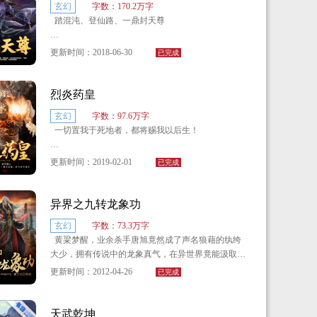
玄幻
字数：170.2万字
杀神一怒苍生哭泣！我心向恶，苍生何尔？
踏混沌、登仙路、一鼎封天尊
新书《万古主宰》：
一个残破的小世界，无法修炼，所有人以垂钓万界
http://www.shuhai.com/book/41125.htm
更新时间：2018-06-30
。
已完成
为生，希望有朝一日走出这片天地：
秦元偶得一口破鼎，来到了灵界，从此踏上修仙之
烈炎药皇
路……
玄幻
字数：97.6万字
一切置我于死地者，都将赐我以后生！
更新时间：2019-02-01
已完成
身负血海深仇的少年燕北城，筋脉寸断，机缘巧合
之下获得碎脉炎王舞。
异界之九转龙象功
玄幻
字数：73.3万字
冥海邪宗、叶兰神医、苍雪天才、西域少女，群雄
黄粱梦醒，业余杀手唐旭竟然成了声名狼藉的纨绔
并起。
大少，拥有传说中的龙象真气，在异世界竟能汲取到
各种动漫人物的特殊技能，瞬步、写轮眼、沙瀑送
一条药与炎交织的封王道路在少年的眼前展开，一
更新时间：2012-04-26
已完成
葬、散魂铁爪……
代天骄横空出世。
热血澎湃的激斗，激情与欲望的诱惑，唐旭将二次
天武乾坤
一怒群雄惧，安居天下息。