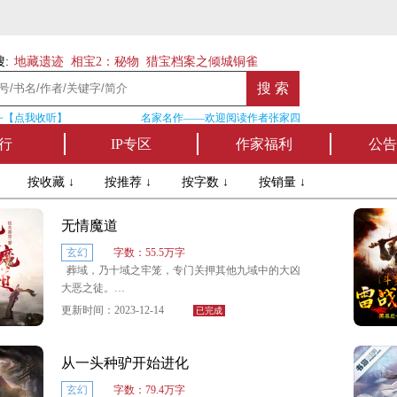
:
地藏遗迹
相宝2：秘物
猎宝档案之倾城铜雀
【点我收听】
名家名作——欢迎阅读作者张家四叔的作品《张家摸金秘
行
IP专区
作家福利
公告
↓
按收藏 ↓
按推荐 ↓
按字数 ↓
按销量 ↓
无情魔道
玄幻
字数：55.5万字
葬域，乃十域之牢笼，专门关押其他九域中的大凶
大恶之徒。
更新时间：2023-12-14
已完成
莫澶，一名葬域土生土长的流浪者乞丐，自幼父母
双亡，年少时饥不裹腹，有上顿无下顿。
从一头种驴开始进化
十岁之时无意中救下重伤垂死的十大高手之一—药
玄幻
字数：79.4万字
神！