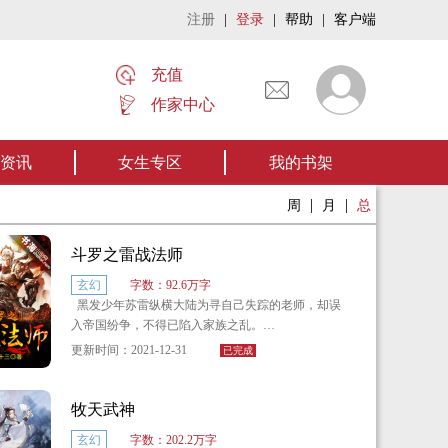
注册
|
登录
|
帮助
|
客户端
充值
作家中心
术》让我们一起开启张家摸金流悬疑作品。【点我阅读】
资讯
女生专区
我的书架
|
|
周
月
总
斗罗之雷战法师
玄幻
字数：92.6万字
黑发少年苏雷纵横大陆为寻自己失踪的老师，却误
入帝国纷争，不得已陷入家族之乱。
更新时间：2021-12-31
已完成
斗魂？那是什么？
斗技？我需要吗？
牧天武神
玄幻
字数：202.2万字
斗星？六颗金色的见过吗？