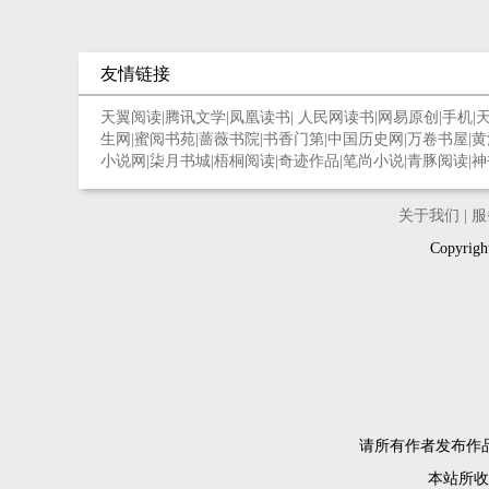
友情链接
天翼阅读
|
腾讯文学
|
凤凰读书
|
人民网读书
|
网易原创
|
手机
|
生网
|
蜜阅书苑
|
蔷薇书院
|
书香门第
|
中国历史网
|
万卷书屋
|
黄
小说网
|
柒月书城
|
梧桐阅读
|
奇迹作品
|
笔尚小说
|
青豚阅读
|
神
关于我们
|
服
Copyri
请所有作者发布作
本站所收