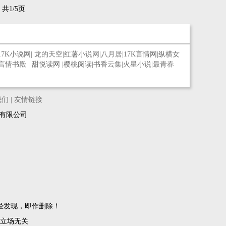
的男子，无论走到哪里，只要报上姓名，一定有无数
共1/5页
人尖叫着冲上来，想要砍死我！
17K小说网
|
龙的天空
|
红薯小说网
|
八月居
|
17K言情网
|
纵横女
言情书殿
|
甜悦读网
|
樱桃阅读
|
书香云集
|
火星小说
|
最青春
我们
|
友情链接
络科技有限公司
经发现，即作删除！
立场无关