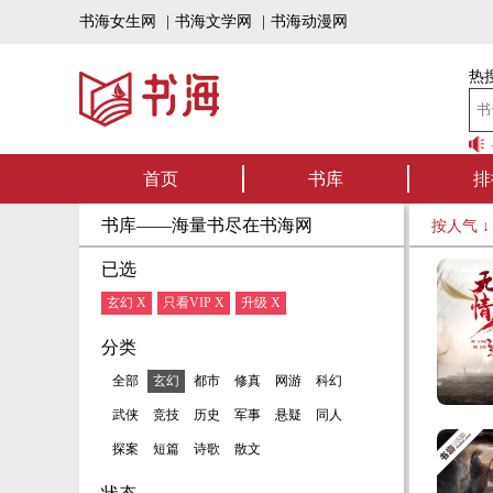
书海女生网
|
书海文学网
|
书海动漫网
热搜
书海听书——好书可听，书海有声！书海上架有声书啦，一定有你喜欢的作品~
首页
书库
排
书库——海量书尽在书海网
按人气 
已选
玄幻 X
只看VIP X
升级 X
分类
全部
玄幻
都市
修真
网游
科幻
武侠
竞技
历史
军事
悬疑
同人
探案
短篇
诗歌
散文