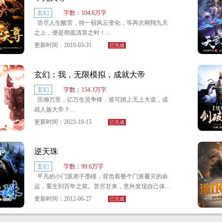
是人是魔还是仙！——秦风！！！”
玄幻
字数：104.6万字
尝尽人生酸苦，待一朝风云变化，等再次翱翔九天
之上，便是彻底清算之时！
更新时间：2019-03-31
已完成
楚天，曾经的天骄，如今的废物，弱到连一名普通
的外门弟子都能欺凌。
玄幻：我，无限模拟，成就大帝
因一场意外，再次崛起！
玄幻
字数：154.3万字
浩瀚万里，亿万生灵争锋，谁可踏上无上大道，成
就人族大帝？
更新时间：2023-10-15
已完成
三千大道，六千本源，谁可化为无上至尊，镇守宇
宙洪荒？
逆天珠
一切都从一个小小的模拟器开始……
玄幻
字数：99.6万字
平凡的小门派弟子墨瞳，背负着整个门派覆灭的命
运，重生到百年之前。苦尽甘来，意外发现自己体内
竟然出现了一颗令无数修灵者梦寐以求的灵珠——逆
更新时间：2012-06-27
已完成
天珠！