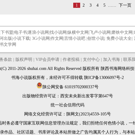
超人的天赋终于展现，他吞噬灵劫，忤逆苍穹，修
1
2
3
4
5
……
下一页
为在极短的时间内接连突破，震惊世人！
为了获得更强大的力量，为了逆天改命，为了不让
历史重演，墨瞳带着无比的执着与信念，向着站在世
天下书盟
|
电子书
|
逐浪小说网
|
找小说网
|
纵横中文网
|
飞卢小说网
|
磨铁中文网
|
界之巅的修灵强者冲击！
河出版
|
小说下载
|
3G小说网
|
作文网
|
言情小说吧
|
创世小说
|
免费小说大全
|
书文学网
务条款
|
版权声明
|
VIP会员申请
|
作者投稿
|
支付中心
|
加入书海
|
联系
ght(C) 2011-2026 shuhai.com All Rights Reserved 版权所有 陕西书海网
书海小说版权所有，未经许可不得转载
陕ICP备13006097号-2
陕公网安备 61019702000337号
出版物经营许可证：
西安未央新出发零字第647号
统一社会信用代码
网络文化经营许可证：陕网文(2023)4559-105号
品时务必遵守国家互联网信息管理办法规定，我们拒绝任何色情小说，一
录作品、社区话题、书库评论及本站所做之广告均属其个人行为，与本站