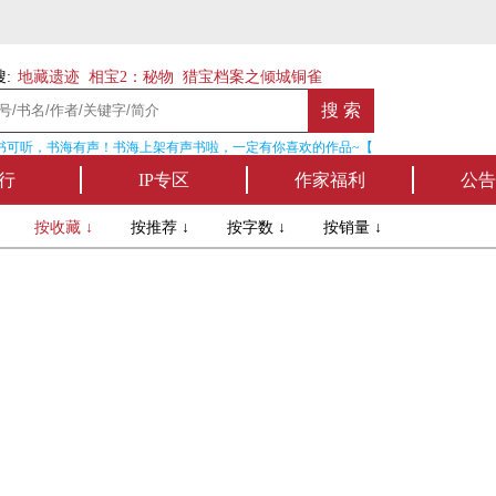
:
地藏遗迹
相宝2：秘物
猎宝档案之倾城铜雀
可听，书海有声！书海上架有声书啦，一定有你喜欢的作品~【点我收听】
行
IP专区
作家福利
公告
↓
按收藏 ↓
按推荐 ↓
按字数 ↓
按销量 ↓