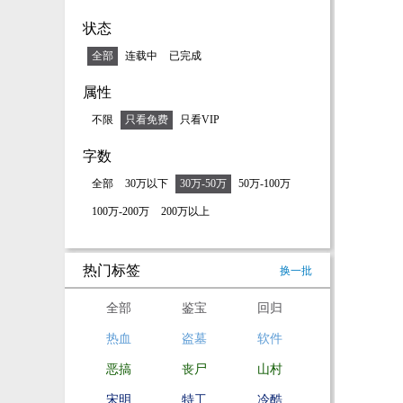
状态
全部
连载中
已完成
属性
不限
只看免费
只看VIP
字数
全部
30万以下
30万-50万
50万-100万
100万-200万
200万以上
热门标签
换一批
全部
鉴宝
回归
热血
盗墓
软件
恶搞
丧尸
山村
宋明
特工
冷酷