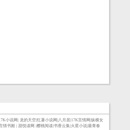
17K小说网
|
龙的天空
|
红薯小说网
|
八月居
|
17K言情网
|
纵横女
言情书殿
|
甜悦读网
|
樱桃阅读
|
书香云集
|
火星小说
|
最青春