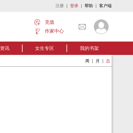
注册
|
登录
|
帮助
|
客户端
充值
作家中心
名家名作——欢迎阅读作者张家四叔的作品《张家摸金秘术》让我们一起开启张
资讯
女生专区
我的书架
|
|
周
月
总