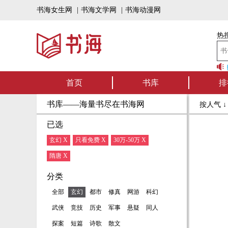
书海女生网
|
书海文学网
|
书海动漫网
热搜
书海听书——好书
首页
书库
排
书库——海量书尽在书海网
按人气 
已选
玄幻 X
只看免费 X
30万-50万 X
隋唐 X
分类
全部
玄幻
都市
修真
网游
科幻
武侠
竞技
历史
军事
悬疑
同人
探案
短篇
诗歌
散文