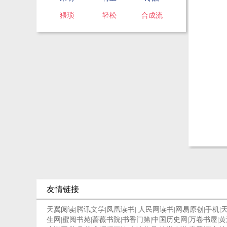
猥琐
轻松
合成流
友情链接
天翼阅读
|
腾讯文学
|
凤凰读书
|
人民网读书
|
网易原创
|
手机
|
生网
|
蜜阅书苑
|
蔷薇书院
|
书香门第
|
中国历史网
|
万卷书屋
|
黄