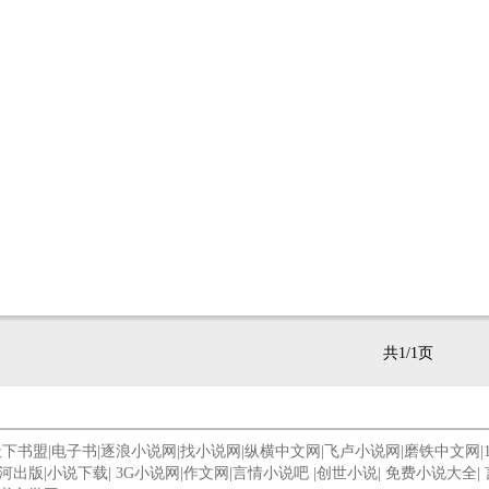
共1/1页
天下书盟
|
电子书
|
逐浪小说网
|
找小说网
|
纵横中文网
|
飞卢小说网
|
磨铁中文网
|
河出版
|
小说下载
|
3G小说网
|
作文网
|
言情小说吧
|
创世小说
|
免费小说大全
|