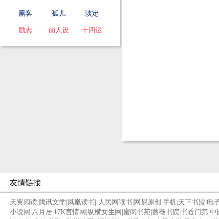
黑客
孤儿
淡定
励志
崩人设
十四运
友情链接
天翼阅读
|
腾讯文学
|
凤凰读书
|
人民网读书
|
网易原创
|
手机
|
天下书盟
|
电
小说网
|
八月居
|
17K言情网
|
纵横女生网
|
蜜阅书苑
|
蔷薇书院
|
书香门第
|
中