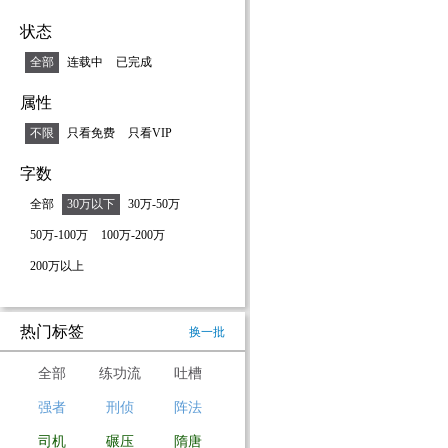
状态
全部
连载中
已完成
属性
不限
只看免费
只看VIP
字数
全部
30万以下
30万-50万
50万-100万
100万-200万
200万以上
热门标签
换一批
全部
练功流
吐槽
强者
刑侦
阵法
司机
碾压
隋唐