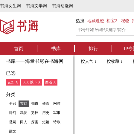
书海女生网
|
书海文学网
|
书海动漫网
热搜:
地藏遗迹
相宝2：秘物
首页
书库
排行
IP专
书库——海量书尽在书海网
按人气 ↓
按收藏 ↓
已选
玄幻 X
30万以下 X
西游 X
分类
全部
玄幻
都市
修真
网游
科幻
武侠
竞技
历史
军事
悬疑
同人
探案
短篇
诗歌
散文