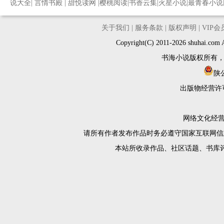
说大全
|
言情书殿
|
甜悦读网
|
樱桃阅读
|
书香云集
|
火星小说
|
最青春小说
关于我们
|
服务条款
|
版权声明
|
VIP
Copyright(C) 2011-2026 shuh
书海小说版权所有
陕公
出版物经营许
网络文化经营许
请所有作者发布作品时务必遵守国家互联网信
本站所收录作品、社区话题、书库