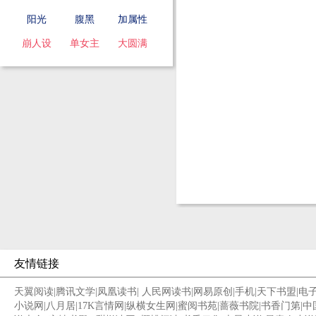
阳光
腹黑
加属性
崩人设
单女主
大圆满
友情链接
天翼阅读
|
腾讯文学
|
凤凰读书
|
人民网读书
|
网易原创
|
手机
|
天下书盟
|
电
小说网
|
八月居
|
17K言情网
|
纵横女生网
|
蜜阅书苑
|
蔷薇书院
|
书香门第
|
中