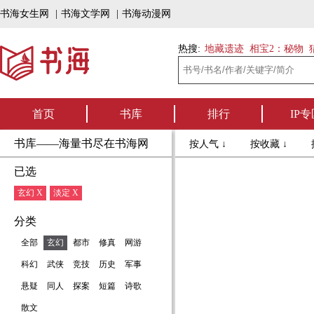
书海女生网
|
书海文学网
|
书海动漫网
热搜:
地藏遗迹
相宝2：秘物
首页
书库
排行
IP专
书库——海量书尽在书海网
按人气 ↓
按收藏 ↓
已选
玄幻 X
淡定 X
分类
全部
玄幻
都市
修真
网游
科幻
武侠
竞技
历史
军事
悬疑
同人
探案
短篇
诗歌
散文