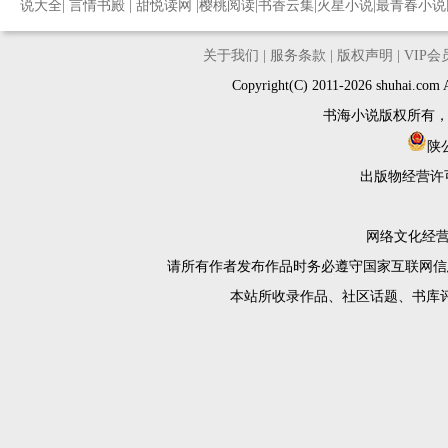
说大全
|
言情书殿
|
甜悦读网
|
樱桃阅读
|
书香云集
|
火星小说
|
最青春小说
关于我们
|
服务条款
|
版权声明
|
VIP
Copyright(C) 2011-2026 shuh
书海小说版权所有
陕公
出版物经营许
网络文化经营许
请所有作者发布作品时务必遵守国家互联网信
本站所收录作品、社区话题、书库