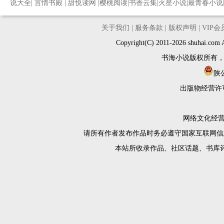
说大全
|
言情书殿
|
甜悦读网
|
樱桃阅读
|
书香云集
|
火星小说
|
最青春小说
关于我们
|
服务条款
|
版权声明
|
VIP
Copyright(C) 2011-2026 shuh
书海小说版权所有
陕公
出版物经营许
网络文化经营许
请所有作者发布作品时务必遵守国家互联网信
本站所收录作品、社区话题、书库