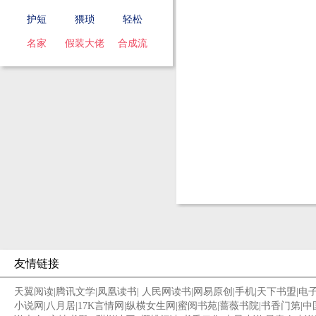
护短
猥琐
轻松
名家
假装大佬
合成流
友情链接
天翼阅读
|
腾讯文学
|
凤凰读书
|
人民网读书
|
网易原创
|
手机
|
天下书盟
|
电
小说网
|
八月居
|
17K言情网
|
纵横女生网
|
蜜阅书苑
|
蔷薇书院
|
书香门第
|
中