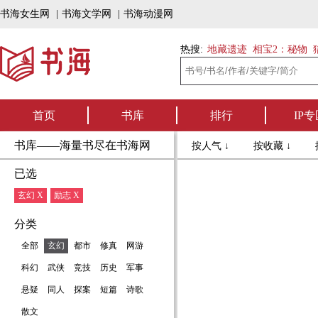
书海女生网
|
书海文学网
|
书海动漫网
热搜:
地藏遗迹
相宝2：秘物
首页
书库
排行
IP专
书库——海量书尽在书海网
按人气 ↓
按收藏 ↓
已选
玄幻 X
励志 X
分类
全部
玄幻
都市
修真
网游
科幻
武侠
竞技
历史
军事
悬疑
同人
探案
短篇
诗歌
散文