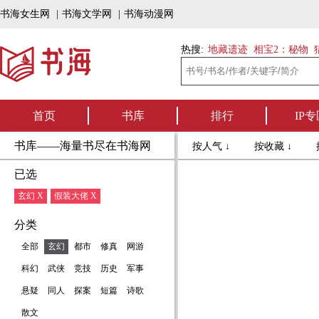
书海女生网
|
书海文学网
|
书海动漫网
热搜:
地藏遗迹
相宝2：秘物
首页
书库
排行
IP专
书库——海量书尽在书海网
按人气 ↓
按收藏 ↓
已选
玄幻 X
假装大佬 X
分类
全部
玄幻
都市
修真
网游
科幻
武侠
竞技
历史
军事
悬疑
同人
探案
短篇
诗歌
散文