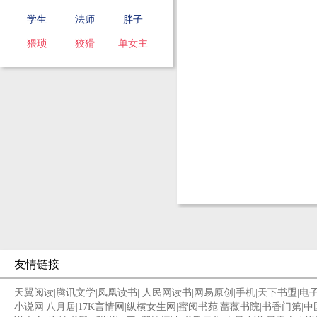
学生
法师
胖子
猥琐
狡猾
单女主
友情链接
天翼阅读
|
腾讯文学
|
凤凰读书
|
人民网读书
|
网易原创
|
手机
|
天下书盟
|
电
小说网
|
八月居
|
17K言情网
|
纵横女生网
|
蜜阅书苑
|
蔷薇书院
|
书香门第
|
中