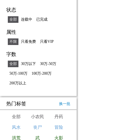
状态
全部
连载中
已完成
属性
不限
只看免费
只看VIP
字数
全部
30万以下
30万-50万
50万-100万
100万-200万
200万以上
热门标签
换一批
全部
小农民
丹药
风水
丧尸
冒险
洪荒
武
火影