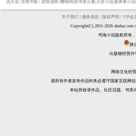
说大全
|
言情书殿
|
甜悦读网
|
樱桃阅读
|
书香云集
|
火星小说
|
最青春小说
关于我们
|
服务条款
|
版权声明
|
VIP
Copyright(C) 2011-2026 shuh
书海小说版权所有
陕公
出版物经营许
网络文化经营许
请所有作者发布作品时务必遵守国家互联网信
本站所收录作品、社区话题、书库