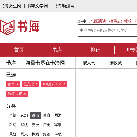
书海女生网
|
书海文学网
|
书海动漫网
热搜:
地藏遗迹
相宝2：秘物
首页
书库
排行
IP专
书库——海量书尽在书海网
按人气 ↓
按收藏 ↓
已选
都市 X
已完成 X
100万-200万 X
假装大佬 X
分类
全部
玄幻
都市
修真
网游
科幻
武侠
竞技
历史
军事
悬疑
同人
探案
短篇
诗歌