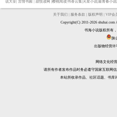
说大全
|
言情书殿
|
甜悦读网
|
樱桃阅读
|
书香云集
|
火星小说
|
最青春小说
关于我们
|
服务条款
|
版权声明
|
VIP
Copyright(C) 2011-2026 shuh
书海小说版权所有
陕公
出版物经营许
网络文化经营许
请所有作者发布作品时务必遵守国家互联网信
本站所收录作品、社区话题、书库