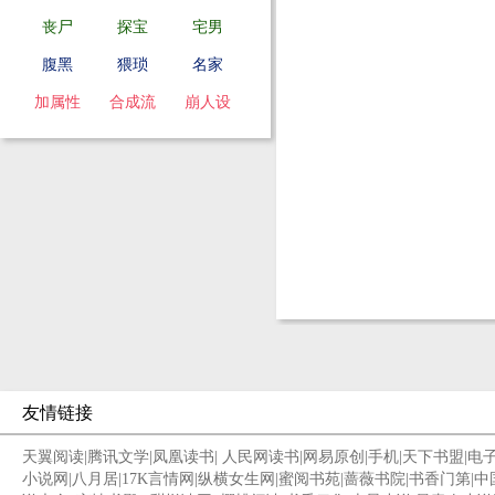
丧尸
探宝
宅男
腹黑
猥琐
名家
加属性
合成流
崩人设
友情链接
天翼阅读
|
腾讯文学
|
凤凰读书
|
人民网读书
|
网易原创
|
手机
|
天下书盟
|
电
小说网
|
八月居
|
17K言情网
|
纵横女生网
|
蜜阅书苑
|
蔷薇书院
|
书香门第
|
中