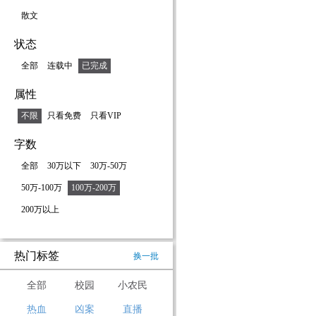
散文
状态
全部
连载中
已完成
属性
不限
只看免费
只看VIP
字数
全部
30万以下
30万-50万
50万-100万
100万-200万
200万以上
热门标签
换一批
全部
校园
小农民
热血
凶案
直播