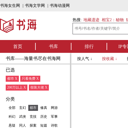
书海女生网
|
书海文学网
|
书海动漫网
热搜:
地藏遗迹
相宝2：秘物
首页
书库
排行
IP专
书库——海量书尽在书海网
按人气 ↓
按收藏 ↓
已选
都市 X
只看免费 X
200万以上 X
假装大佬 X
分类
全部
玄幻
都市
修真
网游
科幻
武侠
竞技
历史
军事
悬疑
同人
探案
短篇
诗歌