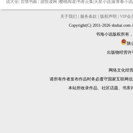
说大全
|
言情书殿
|
甜悦读网
|
樱桃阅读
|
书香云集
|
火星小说
|
最青春小说
关于我们
|
服务条款
|
版权声明
|
VIP
Copyright(C) 2011-2026 shuh
书海小说版权所有
陕公
出版物经营许
网络文化经营许
请所有作者发布作品时务必遵守国家互联网信
本站所收录作品、社区话题、书库