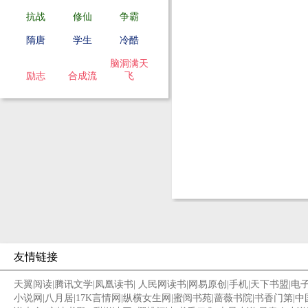
抗战
修仙
争霸
隋唐
学生
冷酷
脑洞满天
励志
合成流
飞
友情链接
天翼阅读
|
腾讯文学
|
凤凰读书
|
人民网读书
|
网易原创
|
手机
|
天下书盟
|
电
小说网
|
八月居
|
17K言情网
|
纵横女生网
|
蜜阅书苑
|
蔷薇书院
|
书香门第
|
中