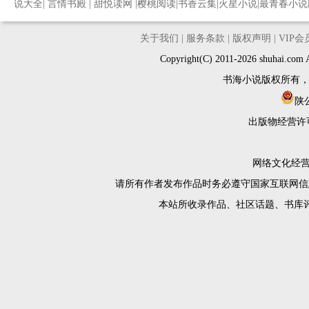
说大全
|
言情书殿
|
甜悦读网
|
樱桃阅读
|
书香云集
|
火星小说
|
最青春小说
关于我们
|
服务条款
|
版权声明
|
VIP
Copyright(C) 2011-2026 shuh
书海小说版权所有
陕公
出版物经营许
网络文化经营许
请所有作者发布作品时务必遵守国家互联网信
本站所收录作品、社区话题、书库