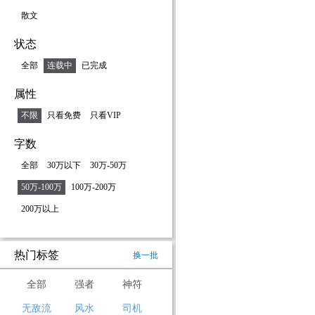
散文
状态
全部
连载中
已完成
属性
不限
只看免费
只看VIP
字数
全部
30万以下
30万-50万
50万-100万
100万-200万
200万以上
热门标签
换一批
全部
强者
神符
无敌流
风水
司机