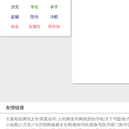
洪荒
学生
杀手
盗贼
阳光
冷酷
铁血
加属性
黑科技
友情链接
天翼阅读
|
腾讯文学
|
凤凰读书
|
人民网读书
|
网易原创
|
手机
|
天下书盟
|
电
小说网
|
八月居
|
17K言情网
|
纵横女生网
|
蜜阅书苑
|
蔷薇书院
|
书香门第
|
中