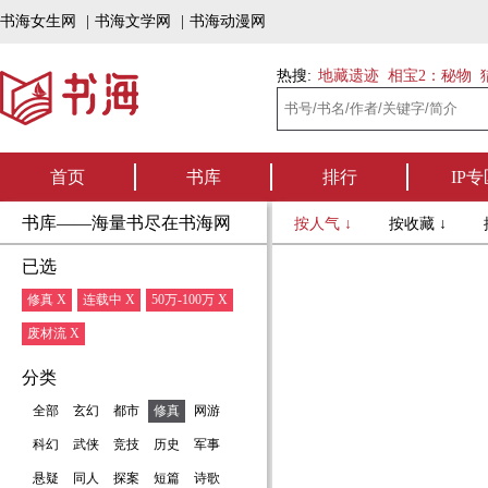
书海女生网
|
书海文学网
|
书海动漫网
热搜:
地藏遗迹
相宝2：秘物
首页
书库
排行
IP专
书库——海量书尽在书海网
按人气 ↓
按收藏 ↓
已选
修真 X
连载中 X
50万-100万 X
废材流 X
分类
全部
玄幻
都市
修真
网游
科幻
武侠
竞技
历史
军事
悬疑
同人
探案
短篇
诗歌