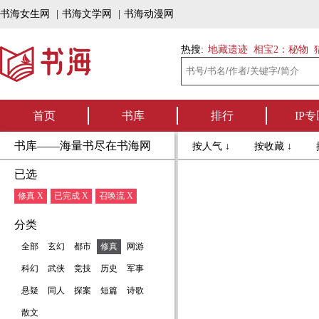
书海女生网
|
书海文学网
|
书海动漫网
热搜:
地藏遗迹
相宝2：秘物
首页
书库
排行
IP专
书库——海量书尽在书海网
按人气 ↓
按收藏 ↓
已选
修真 X
已完成 X
召唤流 X
分类
全部
玄幻
都市
修真
网游
科幻
武侠
竞技
历史
军事
悬疑
同人
探案
短篇
诗歌
散文