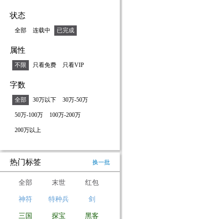
状态
全部
连载中
已完成
属性
不限
只看免费
只看VIP
字数
全部
30万以下
30万-50万
50万-100万
100万-200万
200万以上
热门标签
换一批
全部
末世
红包
神符
特种兵
剑
三国
探宝
黑客