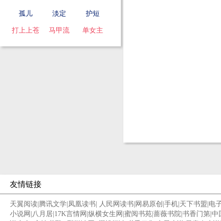
孤儿
淡定
护短
打上上苍
马甲流
单女主
友情链接
天翼阅读
|
腾讯文学
|
凤凰读书
|
人民网读书
|
网易原创
|
手机
|
天下书盟
|
电
小说网
|
八月居
|
17K言情网
|
纵横女生网
|
蜜阅书苑
|
蔷薇书院
|
书香门第
|
中