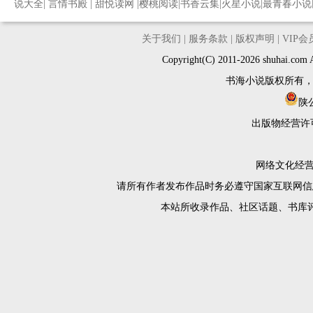
说大全
|
言情书殿
|
甜悦读网
|
樱桃阅读
|
书香云集
|
火星小说
|
最青春小说
关于我们
|
服务条款
|
版权声明
|
VIP
Copyright(C) 2011-2026 shuh
书海小说版权所有
陕公
出版物经营许
网络文化经营许
请所有作者发布作品时务必遵守国家互联网信
本站所收录作品、社区话题、书库