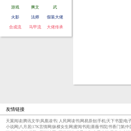
游戏
爽文
武
火影
法师
假装大佬
合成流
马甲流
大佬传承
友情链接
天翼阅读
|
腾讯文学
|
凤凰读书
|
人民网读书
|
网易原创
|
手机
|
天下书盟
|
电
小说网
|
八月居
|
17K言情网
|
纵横女生网
|
蜜阅书苑
|
蔷薇书院
|
书香门第
|
中