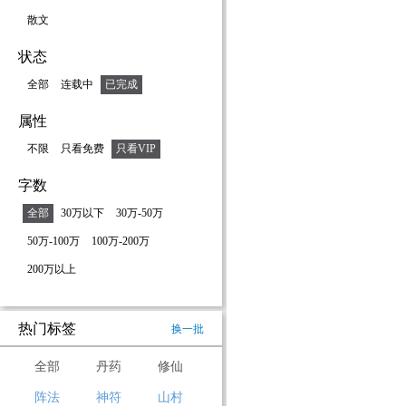
散文
状态
全部
连载中
已完成
属性
不限
只看免费
只看VIP
字数
全部
30万以下
30万-50万
50万-100万
100万-200万
200万以上
热门标签
换一批
全部
丹药
修仙
阵法
神符
山村