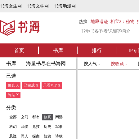
书海女生网
|
书海文学网
|
书海动漫网
热搜:
地藏遗迹
相宝2：秘物
首页
书库
排行
IP专
书库——海量书尽在书海网
按人气 ↓
按收藏 ↓
已选
修真 X
已完成 X
只看VIP X
阵法 X
分类
全部
玄幻
都市
修真
网游
科幻
武侠
竞技
历史
军事
悬疑
同人
探案
短篇
诗歌