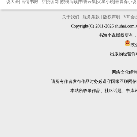
说大全
|
言情书殿
|
甜悦读网
|
樱桃阅读
|
书香云集
|
火星小说
|
最青春小说
关于我们
|
服务条款
|
版权声明
|
VIP
Copyright(C) 2011-2026 shuh
书海小说版权所有
陕公
出版物经营许
网络文化经营许
请所有作者发布作品时务必遵守国家互联网信
本站所收录作品、社区话题、书库