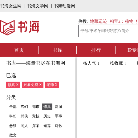
书海女生网
|
书海文学网
|
书海动漫网
热搜:
地藏遗迹
相宝2：秘物
首页
书库
排行
IP专
书库——海量书尽在书海网
按人气 ↓
按收藏 ↓
已选
修真 X
只看免费 X
老师 X
分类
全部
玄幻
都市
修真
网游
科幻
武侠
竞技
历史
军事
悬疑
同人
探案
短篇
诗歌
散文