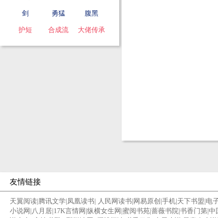
剑
勇猛
腹黑
护短
合成流
大佬传承
友情链接
天翼阅读
|
腾讯文学
|
凤凰读书
|
人民网读书
|
网易原创
|
手机
|
天下书盟
|
电
小说网
|
八月居
|
17K言情网
|
纵横女生网
|
蜜阅书苑
|
蔷薇书院
|
书香门第
|
中