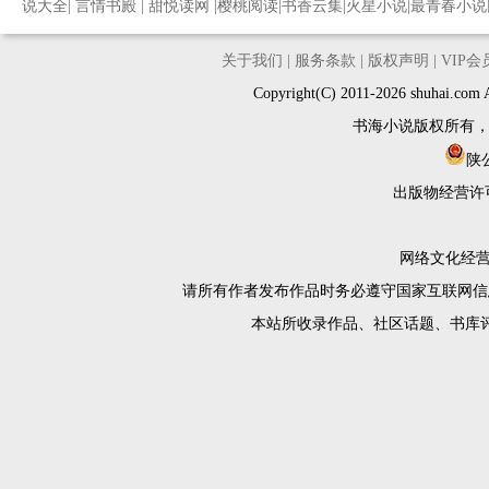
说大全
|
言情书殿
|
甜悦读网
|
樱桃阅读
|
书香云集
|
火星小说
|
最青春小说
关于我们
|
服务条款
|
版权声明
|
VIP
Copyright(C) 2011-2026 shuh
书海小说版权所有
陕公
出版物经营许
网络文化经营许
请所有作者发布作品时务必遵守国家互联网信
本站所收录作品、社区话题、书库