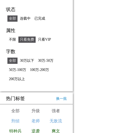
状态
全部
连载中
已完成
属性
不限
只看免费
只看VIP
字数
全部
30万以下
30万-50万
50万-100万
100万-200万
200万以上
热门标签
换一批
全部
升级
强者
刑侦
老师
无敌流
特种兵
逆袭
爽文