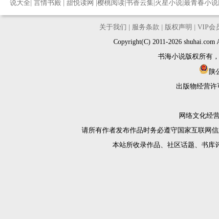
说大全
|
言情书殿
|
甜悦读网
|
樱桃阅读
|
书香云集
|
火星小说
|
最青春小说
关于我们
|
服务条款
|
版权声明
|
VIP
Copyright(C) 2011-2026 shuh
书海小说版权所有
陕公
出版物经营许
网络文化经营许
请所有作者发布作品时务必遵守国家互联网信
本站所收录作品、社区话题、书库