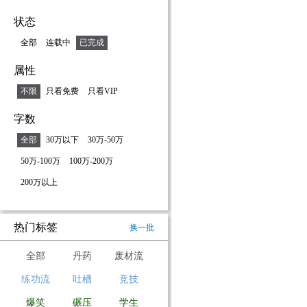
状态
全部
连载中
已完成
属性
不限
只看免费
只看VIP
字数
全部
30万以下
30万-50万
50万-100万
100万-200万
200万以上
热门标签
换一批
全部
丹药
废材流
练功流
吐槽
竞技
爆笑
碾压
学生