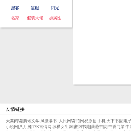
黑客
盗贼
阳光
名家
假装大佬
加属性
友情链接
天翼阅读
|
腾讯文学
|
凤凰读书
|
人民网读书
|
网易原创
|
手机
|
天下书盟
|
电
小说网
|
八月居
|
17K言情网
|
纵横女生网
|
蜜阅书苑
|
蔷薇书院
|
书香门第
|
中