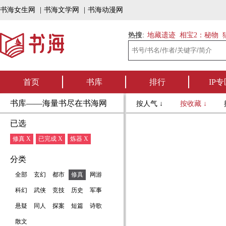
书海女生网
|
书海文学网
|
书海动漫网
热搜:
地藏遗迹
相宝2：秘物
首页
书库
排行
IP专
书库——海量书尽在书海网
按人气 ↓
按收藏 ↓
已选
修真 X
已完成 X
炼器 X
分类
全部
玄幻
都市
修真
网游
科幻
武侠
竞技
历史
军事
悬疑
同人
探案
短篇
诗歌
散文