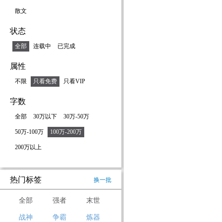
散文
状态
全部
连载中
已完成
属性
不限
只看免费
只看VIP
字数
全部
30万以下
30万-50万
50万-100万
100万-200万
200万以上
热门标签
换一批
全部
强者
末世
战神
争霸
炼器