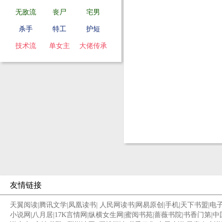
无敌流
丧尸
宅男
杀手
特工
护短
技术流
单女主
大佬传承
友情链接
天翼阅读
|
腾讯文学
|
凤凰读书
|
人民网读书
|
网易原创
|
手机
|
天下书盟
|
电
小说网
|
八月居
|
17K言情网
|
纵横女生网
|
蜜阅书苑
|
蔷薇书院
|
书香门第
|
中