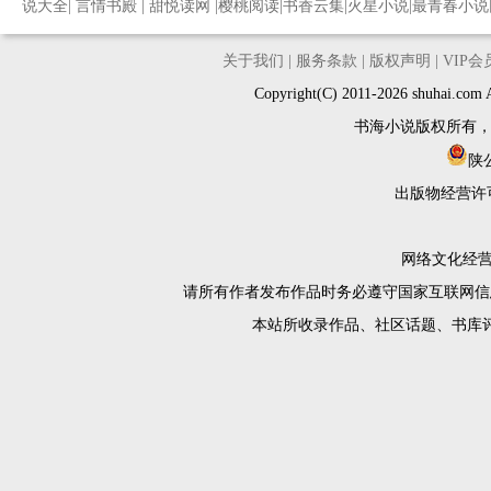
说大全
|
言情书殿
|
甜悦读网
|
樱桃阅读
|
书香云集
|
火星小说
|
最青春小说
关于我们
|
服务条款
|
版权声明
|
VIP
Copyright(C) 2011-2026 shuh
书海小说版权所有
陕公
出版物经营许
网络文化经营许
请所有作者发布作品时务必遵守国家互联网信
本站所收录作品、社区话题、书库