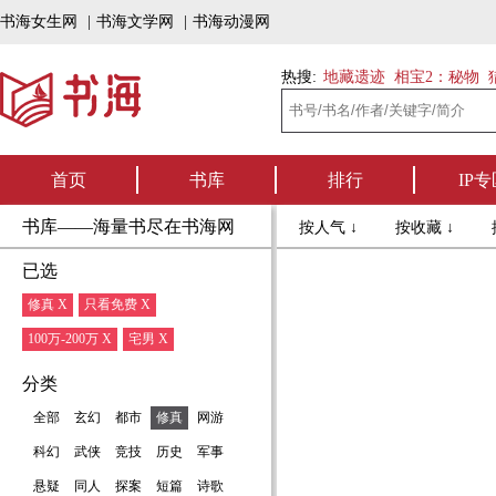
书海女生网
|
书海文学网
|
书海动漫网
热搜:
地藏遗迹
相宝2：秘物
首页
书库
排行
IP专
书库——海量书尽在书海网
按人气 ↓
按收藏 ↓
已选
修真 X
只看免费 X
100万-200万 X
宅男 X
分类
全部
玄幻
都市
修真
网游
科幻
武侠
竞技
历史
军事
悬疑
同人
探案
短篇
诗歌