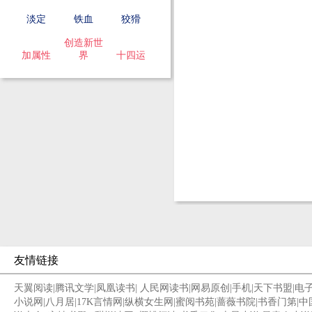
淡定
铁血
狡猾
创造新世
加属性
界
十四运
友情链接
天翼阅读
|
腾讯文学
|
凤凰读书
|
人民网读书
|
网易原创
|
手机
|
天下书盟
|
电
小说网
|
八月居
|
17K言情网
|
纵横女生网
|
蜜阅书苑
|
蔷薇书院
|
书香门第
|
中