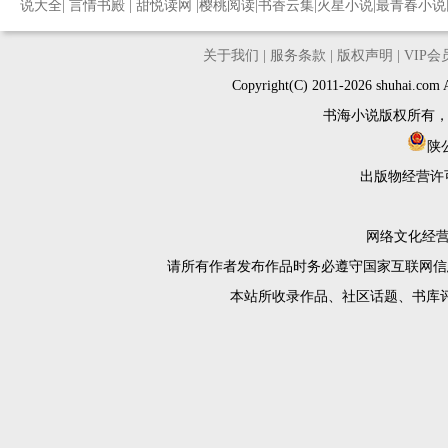
说大全
|
言情书殿
|
甜悦读网
|
樱桃阅读
|
书香云集
|
火星小说
|
最青春小说
关于我们
|
服务条款
|
版权声明
|
VIP
Copyright(C) 2011-2026 shuh
书海小说版权所有
陕公
出版物经营许
网络文化经营许
请所有作者发布作品时务必遵守国家互联网信
本站所收录作品、社区话题、书库