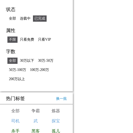
杨在养父
状态
书带着前
根基。天
全部
连载中
已完成
涌现，面
登上强者
属性
亡危机的
不限
只看免费
只看VIP
字数
全部
30万以下
30万-50万
50万-100万
100万-200万
200万以上
热门标签
换一批
全部
争霸
炼器
司机
武
探宝
杀手
黑客
孤儿