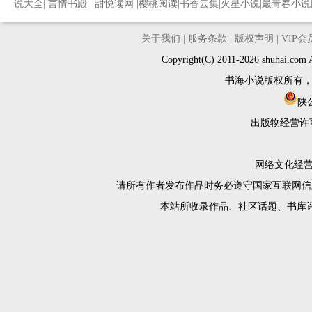
说大全
|
言情书殿
|
甜悦读网
|
樱桃阅读
|
书香云集
|
火星小说
|
最青春小说
关于我们
|
服务条款
|
版权声明
|
VIP
Copyright(C) 2011-2026 shuh
书海小说版权所有
陕公
出版物经营许
网络文化经营许
请所有作者发布作品时务必遵守国家互联网信
本站所收录作品、社区话题、书库