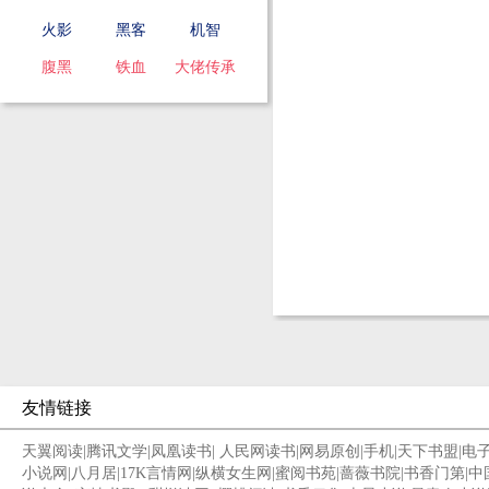
火影
黑客
机智
腹黑
铁血
大佬传承
友情链接
天翼阅读
|
腾讯文学
|
凤凰读书
|
人民网读书
|
网易原创
|
手机
|
天下书盟
|
电
小说网
|
八月居
|
17K言情网
|
纵横女生网
|
蜜阅书苑
|
蔷薇书院
|
书香门第
|
中