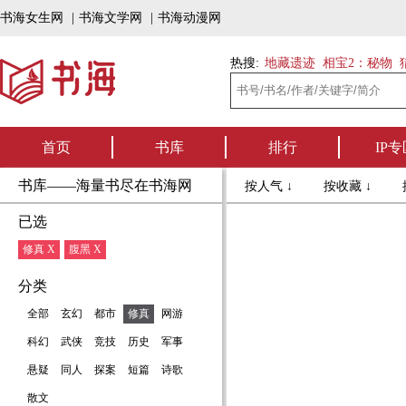
书海女生网
|
书海文学网
|
书海动漫网
热搜:
地藏遗迹
相宝2：秘物
首页
书库
排行
IP专
书库——海量书尽在书海网
按人气 ↓
按收藏 ↓
已选
修真 X
腹黑 X
分类
全部
玄幻
都市
修真
网游
科幻
武侠
竞技
历史
军事
悬疑
同人
探案
短篇
诗歌
散文