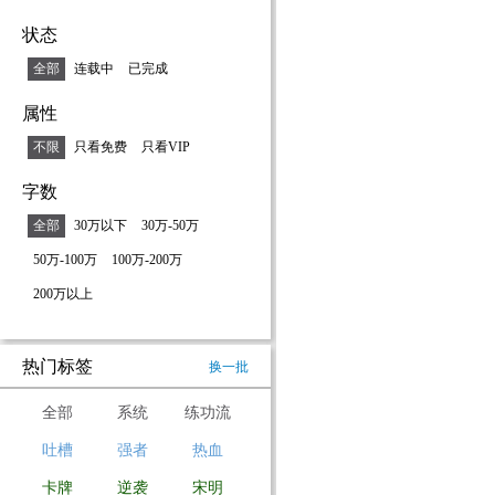
状态
全部
连载中
已完成
属性
不限
只看免费
只看VIP
字数
全部
30万以下
30万-50万
50万-100万
100万-200万
200万以上
热门标签
换一批
全部
系统
练功流
吐槽
强者
热血
卡牌
逆袭
宋明