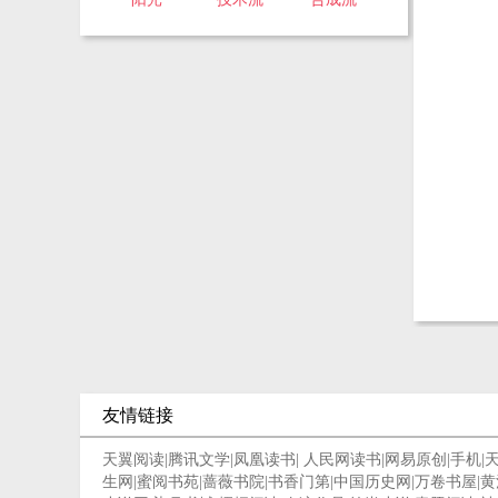
友情链接
天翼阅读
|
腾讯文学
|
凤凰读书
|
人民网读书
|
网易原创
|
手机
|
生网
|
蜜阅书苑
|
蔷薇书院
|
书香门第
|
中国历史网
|
万卷书屋
|
黄