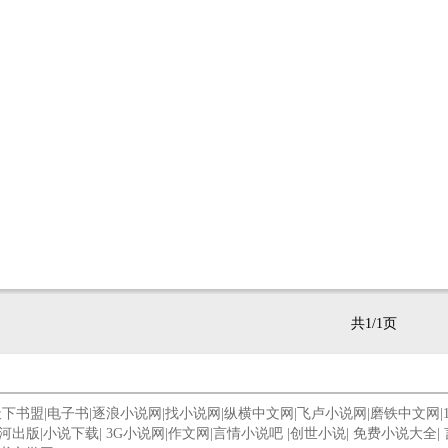
共1/1页
天下书盟
|
电子书
|
逐浪小说网
|
找小说网
|
纵横中文网
|
飞卢小说网
|
磨铁中文网
|
河出版
|
小说下载
|
3G小说网
|
作文网
|
言情小说吧
|
创世小说
|
免费小说大全
|