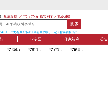
:
地藏遗迹
相宝2：秘物
猎宝档案之倾城铜雀
书可听，书海有声！书海上架有声书啦，一定有你喜欢的作品~【点我收听】
行
IP专区
作家福利
公告
↓
按收藏 ↓
按推荐 ↓
按字数 ↓
按销量 ↓