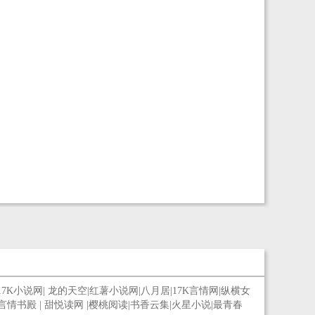
17K小说网
|
龙的天空
|
红薯小说网
|
八月居
|
17K言情网
|
纵横女
言情书殿
|
甜悦读网
|
樱桃阅读
|
书香云集
|
火星小说
|
最青春