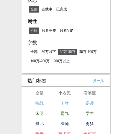
状态
全部
连载中
已完成
属性
不限
只看免费
只看VIP
字数
全部
30万以下
30万-50万
50万-100万
100万-200万
200万以上
热门标签
换一批
全部
小农民
召唤流
抗战
卡牌
逆袭
宋明
霸气
学生
孤儿
法师
勇猛
阳光
技术流
合成流