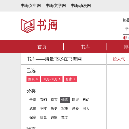
书海女生网
|
书海文学网
|
书海动漫网
热搜
书海听书——好
首页
书库
排
书库——海量书尽在书海网
按人气 
已选
修真 X
30万-50万 X
名家 X
分类
全部
玄幻
都市
修真
网游
科幻
武侠
竞技
历史
军事
悬疑
同人
探案
短篇
诗歌
散文