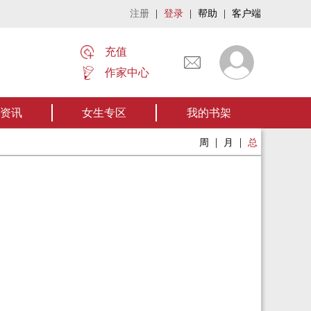
注册
|
登录
|
帮助
|
客户端
充值
作家中心
名家名作——欢迎阅读作者张家四叔的作品《张家摸金秘术》让我们一起开启张
资讯
女生专区
我的书架
|
|
周
月
总