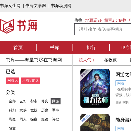
书海女生网
|
书海文学网
|
书海动漫网
热搜:
地藏遗迹
相宝2：秘物
首页
书库
排行
IP专
书库——海量书尽在书海网
按人气 ↓
按收藏 ↓
已选
网游之
网游 X
只看VIP X
网游
在现实中
分类
背叛，认
全部
玄幻
都市
修真
网游
更新时间：2
在接触了
科幻
武侠
竞技
历史
军事
战场无所
至尊！
悬疑
同人
探案
短篇
诗歌
随身游
散文
网游