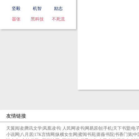
坚毅
机智
励志
嚣张
黑科技
不死流
友情链接
天翼阅读
|
腾讯文学
|
凤凰读书
|
人民网读书
|
网易原创
|
手机
|
天下书盟
|
电
小说网
|
八月居
|
17K言情网
|
纵横女生网
|
蜜阅书苑
|
蔷薇书院
|
书香门第
|
中