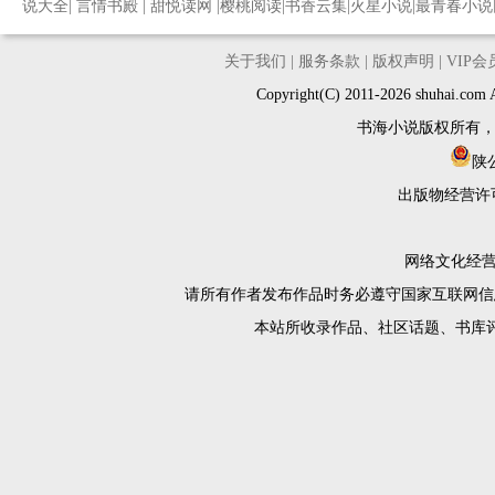
说大全
|
言情书殿
|
甜悦读网
|
樱桃阅读
|
书香云集
|
火星小说
|
最青春小说
关于我们
|
服务条款
|
版权声明
|
VIP
Copyright(C) 2011-2026 shuh
书海小说版权所有
陕公
出版物经营许
网络文化经营许
请所有作者发布作品时务必遵守国家互联网信
本站所收录作品、社区话题、书库