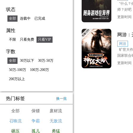
“什么？
状态
师？好吧
龙在手，
更新时间：2
全部
连载中
已完成
而已”
属性
“纳尼？
网游：
开玩笑，
不限
只看免费
只看VIP
网游
兽、黄金
旷世大作
字数
你！！”
国家联合
全部
30万以下
30万-50万
潮。前世
“我没听
更新时间：2
队的队友
你有百万
50万-100万
100万-200万
从此不再
哦不，是
200万以上
竟然觉醒
遮天蔽日
隐藏职业
而出，千
部都是我
热门标签
换一批
峰的敌人
什么是我
日的猛兽
全部
保镖
废材流
斗气再高
召唤流
争霸
无敌流
刀，简单
墙，百万
碾压
孤儿
勇猛