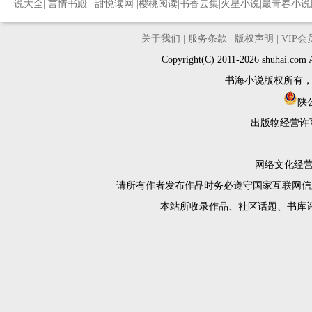
说大全
|
言情书殿
|
甜悦读网
|
樱桃阅读
|
书香云集
|
火星小说
|
最青春小说
关于我们
|
服务条款
|
版权声明
|
VIP
Copyright(C) 2011-2026 shuh
书海小说版权所有
陕公
出版物经营许
网络文化经营许
请所有作者发布作品时务必遵守国家互联网信
本站所收录作品、社区话题、书库