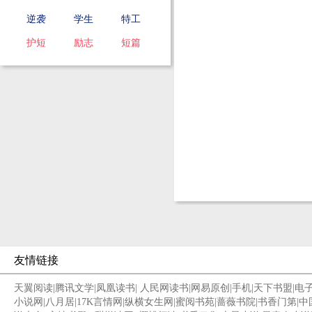
逆袭
学生
特工
护短
励志
短篇
友情链接
天翼阅读
|
腾讯文学
|
凤凰读书
|
人民网读书
|
网易原创
|
手机
|
天下书盟
|
电
小说网
|
八月居
|
17K言情网
|
纵横女生网
|
蜜阅书苑
|
蔷薇书院
|
书香门第
|
中