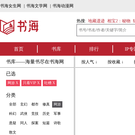
书海女生网
|
书海文学网
|
书海动漫网
热搜:
地藏遗迹
相宝2：秘物
首页
书库
排行
IP专
书库——海量书尽在书海网
按人气 ↓
按收藏 ↓
已选
网游 X
只看VIP X
吐槽 X
分类
全部
玄幻
都市
修真
网游
科幻
武侠
竞技
历史
军事
悬疑
同人
探案
短篇
诗歌
散文