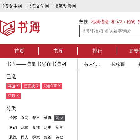
书海女生网
|
书海文学网
|
书海动漫网
热搜:
地藏遗迹
相宝2：秘物
首页
书库
排行
IP专
书库——海量书尽在书海网
按人气 ↓
按收藏 ↓
已选
网游 X
已完成 X
只看VIP X
红包 X
分类
全部
玄幻
都市
修真
网游
科幻
武侠
竞技
历史
军事
悬疑
同人
探案
短篇
诗歌