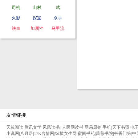
司机
山村
武
火影
探宝
杀手
铁血
加属性
马甲流
友情链接
天翼阅读
|
腾讯文学
|
凤凰读书
|
人民网读书
|
网易原创
|
手机
|
天下书盟
|
电
小说网
|
八月居
|
17K言情网
|
纵横女生网
|
蜜阅书苑
|
蔷薇书院
|
书香门第
|
中