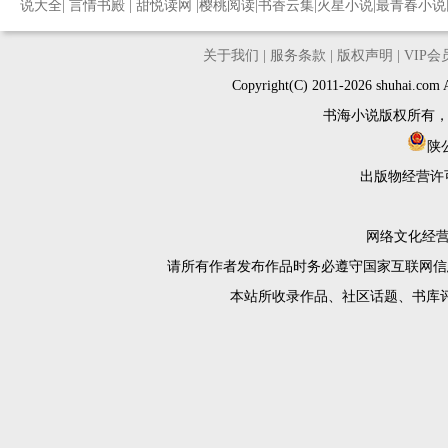
说大全
|
言情书殿
|
甜悦读网
|
樱桃阅读
|
书香云集
|
火星小说
|
最青春小说
关于我们
|
服务条款
|
版权声明
|
VIP
Copyright(C) 2011-2026 shuh
书海小说版权所有
陕公
出版物经营许
网络文化经营许
请所有作者发布作品时务必遵守国家互联网信
本站所收录作品、社区话题、书库